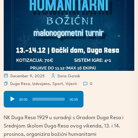
December 9, 2025
Dora Gornik
Duga Resa
,
Izdvojeno
,
Sport
,
Vijesti
0
Audio
00:00
00:55
Player
NK Duga Resa 1929 u suradnji s Gradom Duga Resa i
Srednjom školom Duga Resa ovog vikenda, 13. i 14.
prosinca, organizira božićni humanitarni