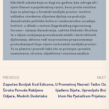
hibridnih sukoba koja se dugi niz godina, kao udruga ali i
njeni članovi a pojedinačnoj razini, bore protiv neistina
koje se plasiraju u hrvatski medijski prostor. Institut
sukladno utvrđenim ciljevima djeluje na području
demokratske političke kulture i međunarodne suradnje.
Institut, u skladu s motom Zagrebačkog sigurnosnog
foruma – Jačanje Demokracije, zaštita Sloboda i Društva,
te s ciljem suzbijanja protudemokratskih i destruktivnih
djelovanja, aktivno radi na procesima prepoznavanja
protuobavijesti koje utječu na hrvatski medijski prostor.
To se planira i provodi tako što se pristupa i promiče
znanstvena, stručna, objektivna i neovisna analiza.
PREVIOUS
NEXT
Započeo Buvljak Kod Edisona,
U Prometnoj Nesreći Teško Oz
Široka Ponuda Rabljene
Lijeđeno Dijete, Upravljalo Bici
Odjeće, Modnih Dodataka
Klom Na Pješačkom Prijelazu