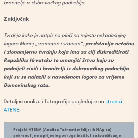
branitelje iz dubrovačkog podneblja.
Zaključak
Tvrdnja kako je natpis na ploči na mjestu nekadašnjeg
logora Morinj „sramotan i sraman“,
predstavlja netočnu
i zlonamjernu tvrdnju koja ima za cilj diskreditirati
Republiku Hrvatsku te umanjiti žrtvu koju su
podnijeli civili i branitelji iz dubrovačkog podneblja
koji su se nalazili u navedenom logoru za vrijeme
Domovinskog rata.
Detaljnu analizu i fotografije pogledajte na
stranici
ATENE.
Projekt ATENA (Analiza Točnosti mEdijskih NApisa)
pokrenut je na prijedlog udruge Institut za istraživanje