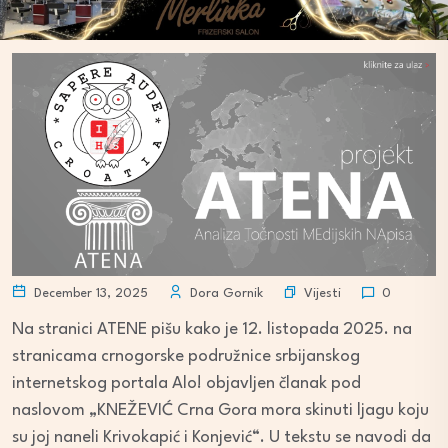
Vijesti
December 13, 2025
Dora Gornik
0
Na stranici ATENE pišu kako je 12. listopada 2025. na
stranicama crnogorske podružnice srbijanskog
internetskog portala Alo! objavljen članak pod
naslovom „KNEŽEVIĆ Crna Gora mora skinuti ljagu koju
su joj naneli Krivokapić i Konjević“. U tekstu se navodi da