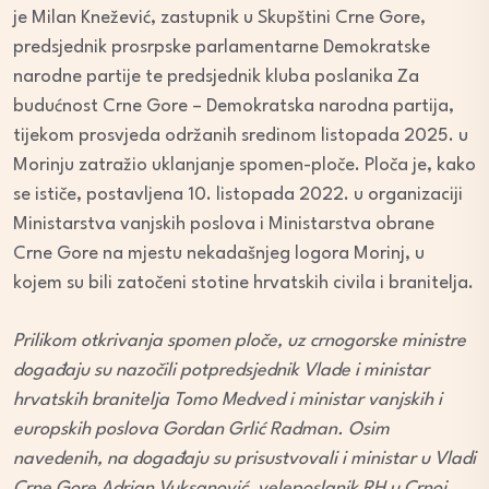
je Milan Knežević, zastupnik u Skupštini Crne Gore,
predsjednik prosrpske parlamentarne Demokratske
narodne partije te predsjednik kluba poslanika Za
budućnost Crne Gore – Demokratska narodna partija,
tijekom prosvjeda održanih sredinom listopada 2025. u
Morinju zatražio uklanjanje spomen-ploče. Ploča je, kako
se ističe, postavljena 10. listopada 2022. u organizaciji
Ministarstva vanjskih poslova i Ministarstva obrane
Crne Gore na mjestu nekadašnjeg logora Morinj, u
kojem su bili zatočeni stotine hrvatskih civila i branitelja.
Prilikom otkrivanja spomen ploče, uz crnogorske ministre
događaju su nazočili potpredsjednik Vlade i ministar
hrvatskih branitelja Tomo Medved i ministar vanjskih i
europskih poslova Gordan Grlić Radman. Osim
navedenih, na događaju su prisustvovali i ministar u Vladi
Crne Gore Adrian Vuksanović, veleposlanik RH u Crnoj