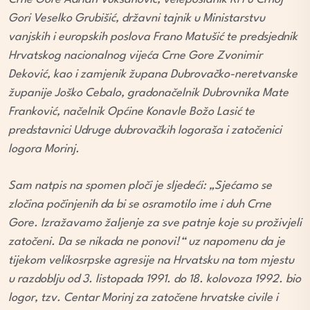
Gori Veselko Grubišić, državni tajnik u Ministarstvu
vanjskih i europskih poslova Frano Matušić te predsjednik
Hrvatskog nacionalnog vijeća Crne Gore Zvonimir
Deković, kao i zamjenik župana Dubrovačko-neretvanske
županije Joško Cebalo, gradonačelnik Dubrovnika Mate
Franković, načelnik Općine Konavle Božo Lasić te
predstavnici Udruge dubrovačkih logoraša i zatočenici
logora Morinj.
Sam natpis na spomen ploči je sljedeći: „Sjećamo se
zločina počinjenih da bi se osramotilo ime i duh Crne
Gore. Izražavamo žaljenje za sve patnje koje su proživjeli
zatočeni. Da se nikada ne ponovi!“ uz napomenu da je
tijekom velikosrpske agresije na Hrvatsku na tom mjestu
u razdoblju od 3. listopada 1991. do 18. kolovoza 1992. bio
logor, tzv. Centar Morinj za zatočene hrvatske civile i