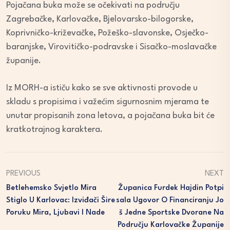
Pojačana buka može se očekivati na području
Zagrebačke, Karlovačke, Bjelovarsko-bilogorske,
Koprivničko-križevačke, Požeško-slavonske, Osječko-
baranjske, Virovitičko-podravske i Sisačko-moslavačke
županije.
Iz MORH-a ističu kako se sve aktivnosti provode u
skladu s propisima i važećim sigurnosnim mjerama te
unutar propisanih zona letova, a pojačana buka bit će
kratkotrajnog karaktera.
PREVIOUS
NEXT
Betlehemsko Svjetlo Mira
Županica Furdek Hajdin Potpi
Stiglo U Karlovac: Izviđači Šire
Sala Ugovor O Financiranju Jo
Poruku Mira, Ljubavi I Nade
Š Jedne Sportske Dvorane Na
Području Karlovačke Županije