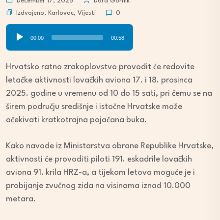
December 17, 2025
Dora Gornik
Izdvojeno
,
Karlovac
,
Vijesti
0
Audio
00:00
00:58
Player
Hrvatsko ratno zrakoplovstvo provodit će redovite
letačke aktivnosti lovačkih aviona 17. i 18. prosinca
2025. godine u vremenu od 10 do 15 sati, pri čemu se na
širem području središnje i istočne Hrvatske može
očekivati kratkotrajna pojačana buka.
Kako navode iz Ministarstva obrane Republike Hrvatske,
aktivnosti će provoditi piloti 191. eskadrile lovačkih
aviona 91. krila HRZ-a, a tijekom letova moguće je i
probijanje zvučnog zida na visinama iznad 10.000
metara.