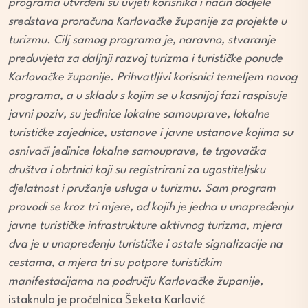
programa utvrđeni su uvjeti korisnika i način dodjele
sredstava proračuna Karlovačke županije za projekte u
turizmu. Cilj samog programa je, naravno, stvaranje
preduvjeta za daljnji razvoj turizma i turističke ponude
Karlovačke županije. Prihvatljivi korisnici temeljem novog
programa, a u skladu s kojim se u kasnijoj fazi raspisuje
javni poziv, su jedinice lokalne samouprave, lokalne
turističke zajednice, ustanove i javne ustanove kojima su
osnivači jedinice lokalne samouprave, te trgovačka
društva i obrtnici koji su registrirani za ugostiteljsku
djelatnost i pružanje usluga u turizmu. Sam program
provodi se kroz tri mjere, od kojih je jedna u unapređenju
javne turističke infrastrukture aktivnog turizma, mjera
dva je u unapređenju turističke i ostale signalizacije na
cestama, a mjera tri su potpore turističkim
manifestacijama na području Karlovačke županije,
istaknula je pročelnica Šeketa Karlović