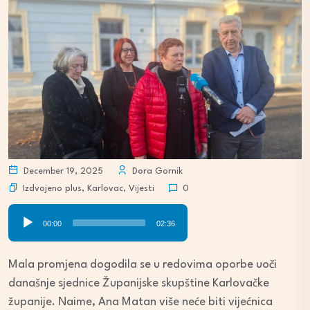
December 19, 2025
Dora Gornik
Izdvojeno plus
,
Karlovac
,
Vijesti
0
Audio
00:00
02:36
Player
Mala promjena dogodila se u redovima oporbe uoči
današnje sjednice Županijske skupštine Karlovačke
županije. Naime, Ana Matan više neće biti vijećnica