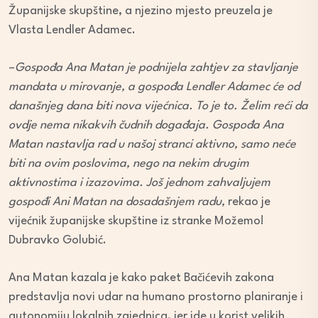
Županijske skupštine, a njezino mjesto preuzela je
Vlasta Lendler Adamec.
–
Gospođa Ana Matan je podnijela zahtjev za stavljanje
mandata u mirovanje, a gospođa Lendler Adamec će od
današnjeg dana biti nova vijećnica. To je to. Želim reći da
ovdje nema nikakvih čudnih događaja. Gospođa Ana
Matan nastavlja rad u našoj stranci aktivno, samo neće
biti na ovim poslovima, nego na nekim drugim
aktivnostima i izazovima. Još jednom zahvaljujem
gospođi Ani Matan na dosadašnjem radu,
rekao je
vijećnik županijske skupštine iz stranke Možemo!
Dubravko Golubić.
Ana Matan kazala je kako paket Bačićevih zakona
predstavlja novi udar na humano prostorno planiranje i
autonomiju lokalnih zajednica, jer ide u korist velikih