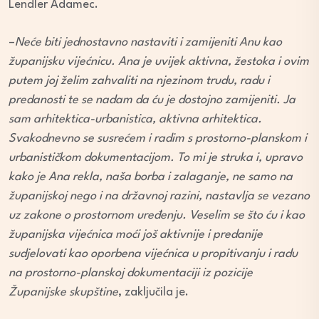
Lendler Adamec.
–
Neće biti jednostavno nastaviti i zamijeniti Anu kao
županijsku vijećnicu. Ana je uvijek aktivna, žestoka i ovim
putem joj želim zahvaliti na njezinom trudu, radu i
predanosti te se nadam da ću je dostojno zamijeniti. Ja
sam arhitektica-urbanistica, aktivna arhitektica.
Svakodnevno se susrećem i radim s prostorno-planskom i
urbanističkom dokumentacijom. To mi je struka i, upravo
kako je Ana rekla, naša borba i zalaganje, ne samo na
županijskoj nego i na državnoj razini, nastavlja se vezano
uz zakone o prostornom uređenju. Veselim se što ću i kao
županijska vijećnica moći još aktivnije i predanije
sudjelovati kao oporbena vijećnica u propitivanju i radu
na prostorno-planskoj dokumentaciji iz pozicije
Županijske skupštine
, zaključila je.