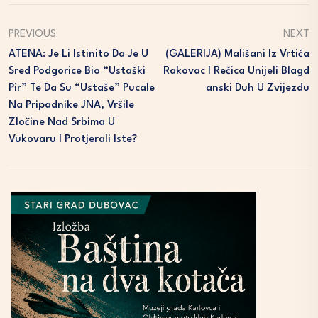
PREVIOUS
NEXT
ATENA: Je Li Istinito Da Je U
(GALERIJA) Mališani Iz Vrtića
Sred Podgorice Bio “ustaški
Rakovac I Rečica Unijeli Blagd
Pir” Te Da Su “Ustaše” Pucale
Anski Duh U Zvijezdu
Na Pripadnike JNA, Vršile
Zločine Nad Srbima U
Vukovaru I Protjerali Iste?