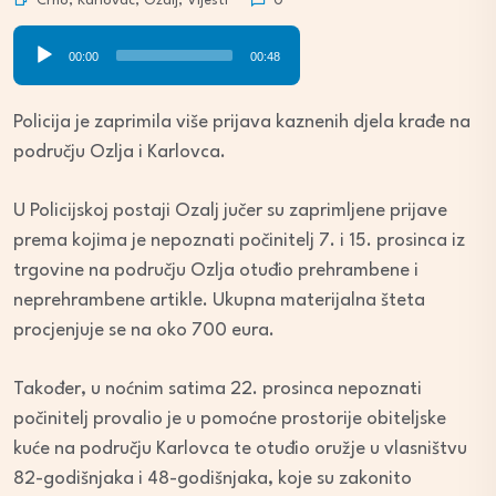
Crno
,
Karlovac
,
Ozalj
,
Vijesti
0
Audio
00:00
00:48
Player
Policija je zaprimila više prijava kaznenih djela krađe na
području Ozlja i Karlovca.
U Policijskoj postaji Ozalj jučer su zaprimljene prijave
prema kojima je nepoznati počinitelj 7. i 15. prosinca iz
trgovine na području Ozlja otuđio prehrambene i
neprehrambene artikle. Ukupna materijalna šteta
procjenjuje se na oko 700 eura.
Također, u noćnim satima 22. prosinca nepoznati
počinitelj provalio je u pomoćne prostorije obiteljske
kuće na području Karlovca te otuđio oružje u vlasništvu
82-godišnjaka i 48-godišnjaka, koje su zakonito