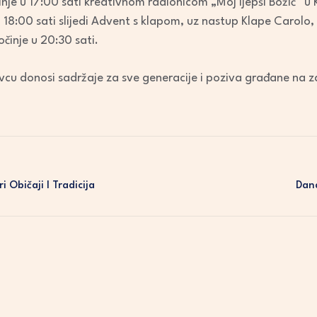
e u 17:00 sati kreativnom radionicom „Moj ljepši Božić“ u Ku
 18:00 sati slijedi Advent s klapom, uz nastup Klape Carolo, 
činje u 20:30 sati.
vcu donosi sadržaje za sve generacije i poziva građane na 
i Običaji I Tradicija
Dan