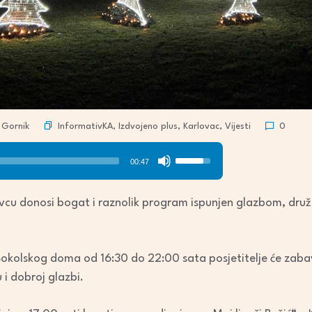
InformativKA
,
Izdvojeno plus
,
Karlovac
,
Vijesti
Gornik
0
Use
00:47
Up/Down
Arrow
vcu donosi bogat i raznolik program ispunjen glazbom, dru
keys
to
increase
Sokolskog doma od 16:30 do 22:00 sata posjetitelje će zabav
or
u i dobroj glazbi.
decrease
volume.