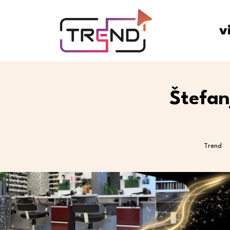
v
Štefan
Trend