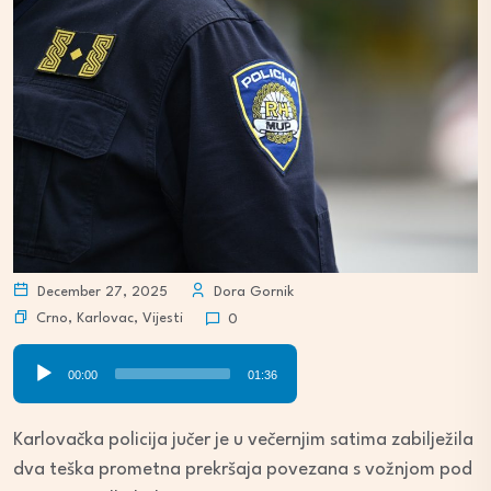
December 27, 2025
Dora Gornik
Crno
,
Karlovac
,
Vijesti
0
Audio
00:00
01:36
Player
Karlovačka policija jučer je u večernjim satima zabilježila
dva teška prometna prekršaja povezana s vožnjom pod