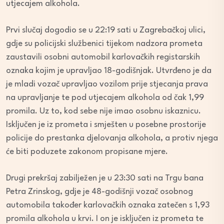
utjecajem alkohola.
Prvi slučaj dogodio se u 22:19 sati u Zagrebačkoj ulici,
gdje su policijski službenici tijekom nadzora prometa
zaustavili osobni automobil karlovačkih registarskih
oznaka kojim je upravljao 18-godišnjak. Utvrđeno je da
je mladi vozač upravljao vozilom prije stjecanja prava
na upravljanje te pod utjecajem alkohola od čak 1,99
promila. Uz to, kod sebe nije imao osobnu iskaznicu.
Isključen je iz prometa i smješten u posebne prostorije
policije do prestanka djelovanja alkohola, a protiv njega
će biti poduzete zakonom propisane mjere.
Drugi prekršaj zabilježen je u 23:30 sati na Trgu bana
Petra Zrinskog, gdje je 48-godišnji vozač osobnog
automobila također karlovačkih oznaka zatečen s 1,93
promila alkohola u krvi. I on je isključen iz prometa te