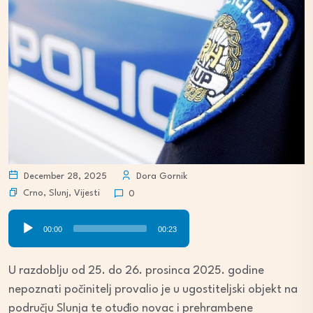
December 28, 2025
Dora Gornik
Crno
,
Slunj
,
Vijesti
0
Audio
00:00
00:23
Player
U razdoblju od 25. do 26. prosinca 2025. godine
nepoznati počinitelj provalio je u ugostiteljski objekt na
području Slunja te otuđio novac i prehrambene