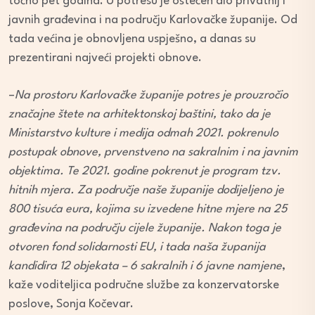
točno pet godina. U potresu je oštećen dio privatnij i
javnih građevina i na području Karlovačke županije. Od
tada većina je obnovljena uspješno, a danas su
prezentirani najveći projekti obnove.
–
Na prostoru Karlovačke županije potres je prouzročio
značajne štete na arhitektonskoj baštini, tako da je
Ministarstvo kulture i medija odmah 2021. pokrenulo
postupak obnove, prvenstveno na sakralnim i na javnim
objektima. Te 2021. godine pokrenut je program tzv.
hitnih mjera. Za područje naše županije dodijeljeno je
800 tisuća eura, kojima su izvedene hitne mjere na 25
građevina na području cijele županije. Nakon toga je
otvoren fond solidarnosti EU, i tada naša županija
kandidira 12 objekata – 6 sakralnih i 6 javne namjene
,
kaže voditeljica područne službe za konzervatorske
poslove, Sonja Kočevar.