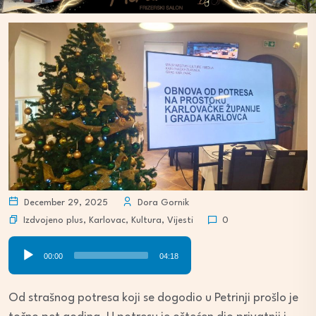
December 29, 2025
Dora Gornik
Izdvojeno plus
,
Karlovac
,
Kultura
,
Vijesti
0
Audio
00:00
04:18
Player
Od strašnog potresa koji se dogodio u Petrinji prošlo je