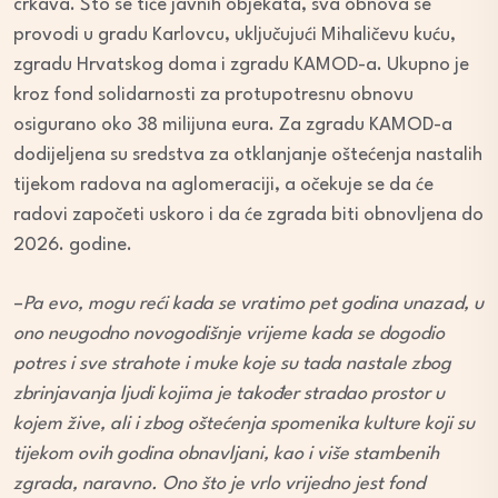
crkava. Što se tiče javnih objekata, sva obnova se
provodi u gradu Karlovcu, uključujući Mihaličevu kuću,
zgradu Hrvatskog doma i zgradu KAMOD-a. Ukupno je
kroz fond solidarnosti za protupotresnu obnovu
osigurano oko 38 milijuna eura. Za zgradu KAMOD-a
dodijeljena su sredstva za otklanjanje oštećenja nastalih
tijekom radova na aglomeraciji, a očekuje se da će
radovi započeti uskoro i da će zgrada biti obnovljena do
2026. godine.
–
Pa evo, mogu reći kada se vratimo pet godina unazad, u
ono neugodno novogodišnje vrijeme kada se dogodio
potres i sve strahote i muke koje su tada nastale zbog
zbrinjavanja ljudi kojima je također stradao prostor u
kojem žive, ali i zbog oštećenja spomenika kulture koji su
tijekom ovih godina obnavljani, kao i više stambenih
zgrada, naravno. Ono što je vrlo vrijedno jest fond