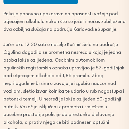
Player
Policija ponovno upozorava na opasnosti vožnje pod
utjecajem alkohola nakon što su jučer i noćas zabilježena
dva ozbiljna slučaja na području Karlovačke županije.
Jučer oko 12.20 sati u naselju Kučinić Selo na području
Ogulina dogodila se prometna nesreća u kojoj je jedna
osoba lakše ozlijeđena. Osobnim automobilom
ogulinskih registarskih oznaka upravljao je 57-godišnjak
pod utjecajem alkohola od 1,86 promila. Zbog
neprilagođene brzine u zavoju je izgubio nadzor nad
vozilom, sletio izvan kolnika te udario u rub nogostupa i
betonski temelj. U nesreći je lakše ozlijeđen 60-godišnji
putnik. Vozač je isključen iz prometa i smješten u
posebne prostorije policije do prestanka djelovanja
alkohola, a protiv njega će biti podnesen optužni