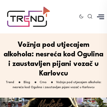
Vožnja pod utjecajem
alkohola: nesreća kod Ogulina
i zaustavljen pijani vozač u
Karlovcu
Trend
Blog
Crno
Vožnja pod utjecajem alkohola:
nesreća kod Ogulina i zaustavljen pijani vozač u Karlovcu