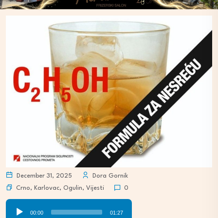
December 31, 2025
Dora Gornik
Crno
,
Karlovac
,
Ogulin
,
Vijesti
0
Audio
00:00
01:27