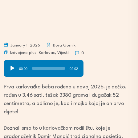
January 1, 2026
Dora Gornik
Izdvojeno plus
,
Karlovac
,
Vijesti
0
Audio
00:00
02:02
Player
Prva karlovačka beba rođena u novoj 2026. je dečko,
rođen u 3.46 sati, težak 3380 grama i dugačak 52
centimetra, a odlično je, kao i majka kojoj je on prvo
dijete!
Doznali smo to u karlovačkom rodilištu, koje je
gradonačelnik Damir Mandić tradicionalno posjetio,