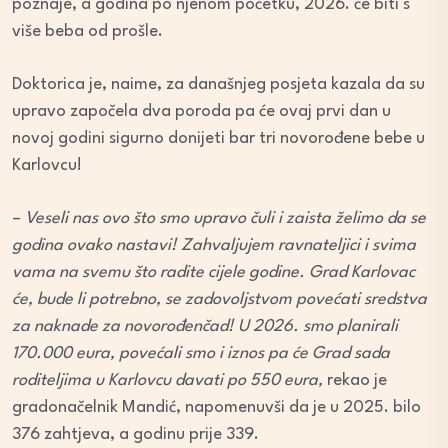
poznaje, a godina po njenom početku, 2026. će biti s
više beba od prošle.
Doktorica je, naime, za današnjeg posjeta kazala da su
upravo započela dva poroda pa će ovaj prvi dan u
novoj godini sigurno donijeti bar tri novorođene bebe u
Karlovcu!
–
Veseli nas ovo što smo upravo čuli i zaista želimo da se
godina ovako nastavi! Zahvaljujem ravnateljici i svima
vama na svemu što radite cijele godine. Grad Karlovac
će, bude li potrebno, se zadovoljstvom povećati sredstva
za naknade za novorođenčad! U 2026. smo planirali
170.000 eura, povećali smo i iznos pa će Grad sada
roditeljima u Karlovcu davati po 550 eura,
rekao je
gradonačelnik Mandić, napomenuvši da je u 2025. bilo
376 zahtjeva, a godinu prije 339.