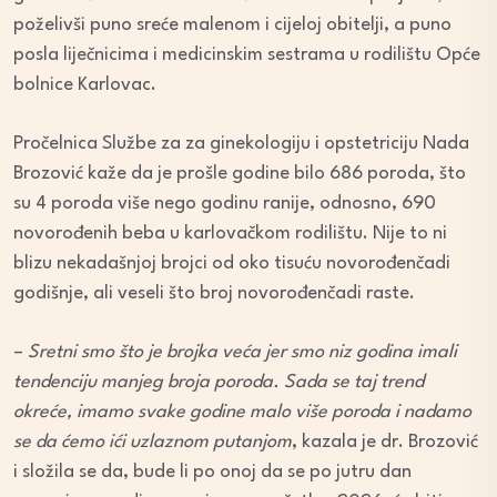
poželivši puno sreće malenom i cijeloj obitelji, a puno
posla liječnicima i medicinskim sestrama u rodilištu Opće
bolnice Karlovac.
Pročelnica Službe za za ginekologiju i opstetriciju Nada
Brozović kaže da je prošle godine bilo 686 poroda, što
su 4 poroda više nego godinu ranije, odnosno, 690
novorođenih beba u karlovačkom rodilištu. Nije to ni
blizu nekadašnjoj brojci od oko tisuću novorođenčadi
godišnje, ali veseli što broj novorođenčadi raste.
–
Sretni smo što je brojka veća jer smo niz godina imali
tendenciju manjeg broja poroda. Sada se taj trend
okreće, imamo svake godine malo više poroda i nadamo
se da ćemo ići uzlaznom putanjom
, kazala je dr. Brozović
i složila se da, bude li po onoj da se po jutru dan