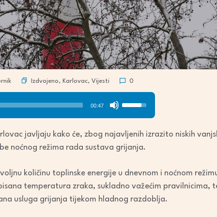
Izdvojeno
,
Karlovac
,
Vijesti
rnik
0
Use
00:47
Up/Down
Arrow
lovac javljaju kako će, zbog najavljenih izrazito niskih vanj
keys
be noćnog režima rada sustava grijanja.
to
increase
dovoljnu količinu toplinske energije u dnevnom i noćnom režim
or
pisana temperatura zraka, sukladno važećim pravilnicima, te
decrease
ana usluga grijanja tijekom hladnog razdoblja.
volume.