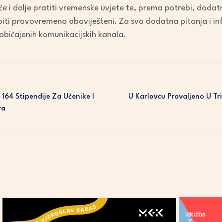
 će i dalje pratiti vremenske uvjete te, prema potrebi, doda
 biti pravovremeno obaviješteni. Za sva dodatna pitanja i in
običajenih komunikacijskih kanala.
 164 Stipendije Za Učenike I
U Karlovcu Provaljeno U Tri
ra