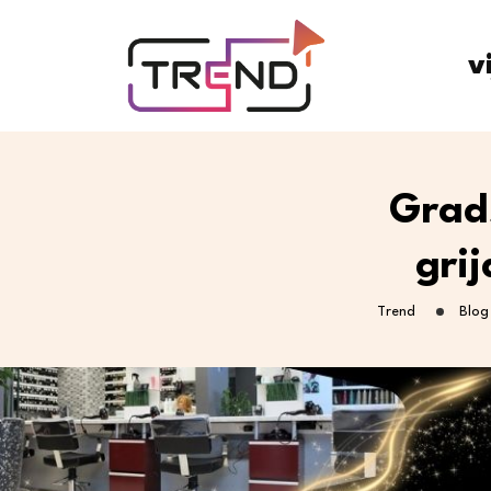
v
Grad
gri
Trend
Blog