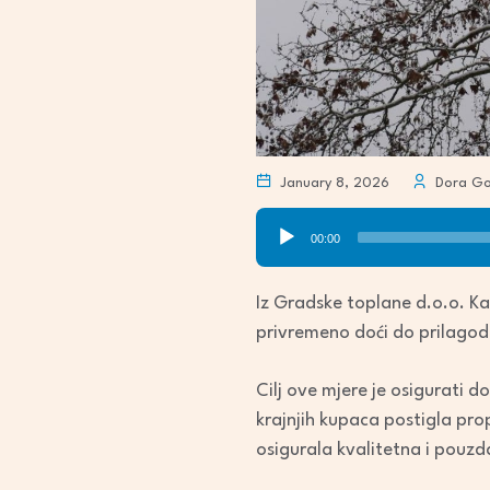
January 8, 2026
Dora Go
Audio
00:00
Player
Iz Gradske toplane d.o.o. Kar
privremeno doći do prilagod
Cilj ove mjere je osigurati 
krajnjih kupaca postigla pro
osigurala kvalitetna i pouzd