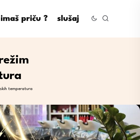
imaš priču ?
slušaj
režim
tura
iskih temperatura