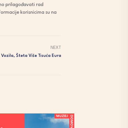
tno prilagođavati rad
formacije korisnicima su na
NEXT
 Vozila, Šteta Više Tisuća Eura