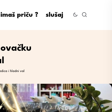
imaš priču ?
slušaj
lovačku
al
ica i hladni val