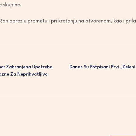
e skupine.
čan oprez u prometu i pri kretanju na otvorenom, kao i pril
ma: Zabranjena Upotreba
Danas Su Potpisani Prvi „zelen
azne Za Neprihvatljivo