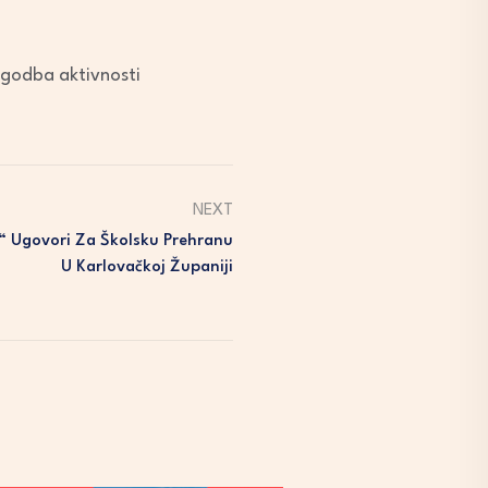
agodba aktivnosti
NEXT
i“ Ugovori Za Školsku Prehranu
U Karlovačkoj Županiji