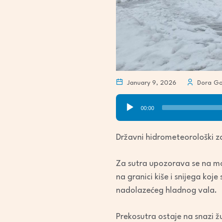
January 9, 2026
Dora Go
Audio
00:00
Player
Državni hidrometeorološki z
Za sutra upozorava se na m
na granici kiše i snijega koj
nadolazećeg hladnog vala.
Prekosutra ostaje na snazi ž