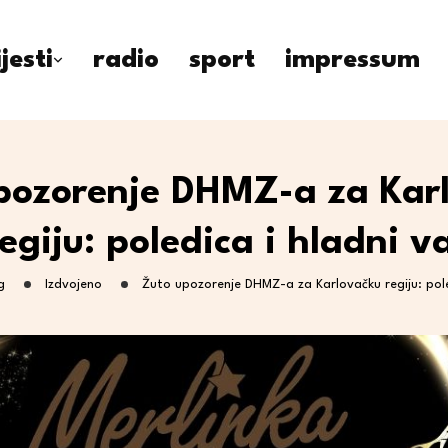
ijesti
radio
sport
impressum
pozorenje DHMZ-a za Kar
egiju: poledica i hladni v
g
Izdvojeno
Žuto upozorenje DHMZ-a za Karlovačku regiju: poled