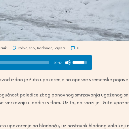
Izdvojeno
,
Karlovac
,
Vijesti
rnik
0
Use
00:42
Up/Down
Arrow
avod izdao je žuto upozorenje na opasne vremenske pojave 
keys
to
ogućnost poledice zbog ponovnog smrzavanja ugaženog sni
increase
e se smrzavaju u dodiru s tlom. Uz to, na snazi je i žuto upo
or
decrease
volume.
uto upozorenje na hladnoću, uz nastavak hladnog vala koji m