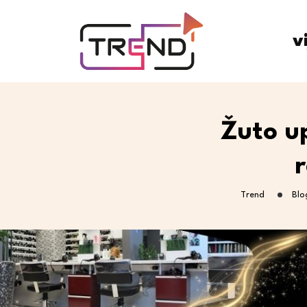
v
Žuto u
r
Trend
Blo