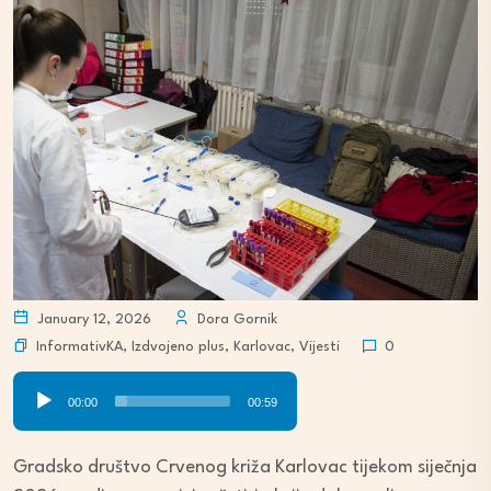
January 12, 2026
Dora Gornik
InformativKA
,
Izdvojeno plus
,
Karlovac
,
Vijesti
0
Audio
00:00
00:59
Player
Gradsko društvo Crvenog križa Karlovac tijekom siječnja