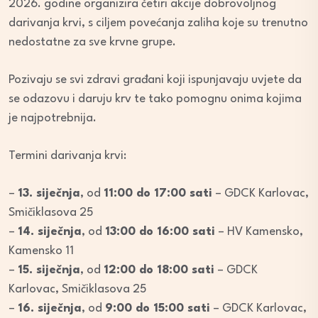
2026. godine organizira četiri akcije dobrovoljnog
darivanja krvi, s ciljem povećanja zaliha koje su trenutno
nedostatne za sve krvne grupe.
Pozivaju se svi zdravi građani koji ispunjavaju uvjete da
se odazovu i daruju krv te tako pomognu onima kojima
je najpotrebnija.
Termini darivanja krvi:
–
13. siječnja
, od
11:00 do 17:00 sati
– GDCK Karlovac,
Smičiklasova 25
–
14. siječnja
, od
13:00 do 16:00 sati
– HV Kamensko,
Kamensko 11
–
15. siječnja
, od
12:00 do 18:00 sati
– GDCK
Karlovac, Smičiklasova 25
–
16. siječnja
, od
9:00 do 15:00 sati
– GDCK Karlovac,