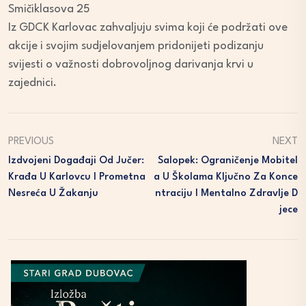
Smičiklasova 25
Iz GDCK Karlovac zahvaljuju svima koji će podržati ove
akcije i svojim sudjelovanjem pridonijeti podizanju
svijesti o važnosti dobrovoljnog darivanja krvi u
zajednici.
PREVIOUS
NEXT
Izdvojeni Događaji Od Jučer:
Salopek: Ograničenje Mobitel
Krađa U Karlovcu I Prometna
A U Školama Ključno Za Konce
Nesreća U Žakanju
Ntraciju I Mentalno Zdravlje D
Jece