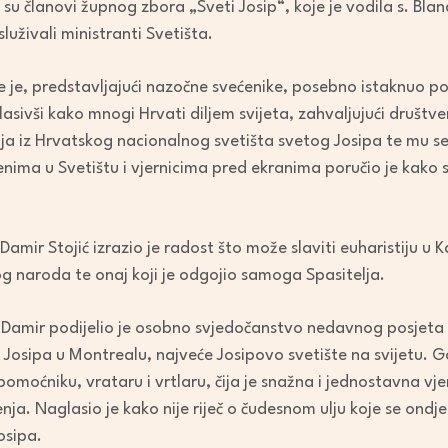
i su članovi župnog zbora „Sveti Josip“, koje je vodila s. Bla
decrease
uživali ministranti Svetišta.
volume.
 je, predstavljajući nazočne svećenike, posebno istaknuo p
lasivši kako mnogi Hrvati diljem svijeta, zahvaljujući druš
lja iz Hrvatskog nacionalnog svetišta svetog Josipa te mu se
ima u Svetištu i vjernicima pred ekranima poručio je kako s
Damir Stojić izrazio je radost što može slaviti euharistiju u K
kog naroda te onaj koji je odgojio samoga Spasitelja.
 Damir podijelio je osobno svjedočanstvo nedavnog posjeta K
Josipa u Montrealu, najveće Josipovo svetište na svijetu. G
moćniku, vrataru i vrtlaru, čija je snažna i jednostavna vjer
nja. Naglasio je kako nije riječ o čudesnom ulju koje se ondje di
osipa.