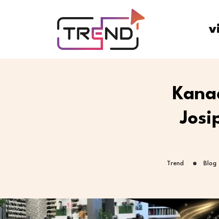
v
Kanad
Josi
Trend
Blog