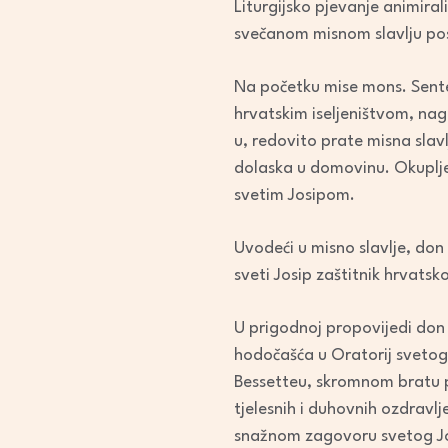
Liturgijsko pjevanje animiral
svečanom misnom slavlju posl
Na početku mise mons. Sente
hrvatskim iseljeništvom, nag
u, redovito prate misna slav
dolaska u domovinu. Okupljen
svetim Josipom.
Uvodeći u misno slavlje, don 
sveti Josip zaštitnik hrvats
U prigodnoj propovijedi don
hodočašća u Oratorij svetog 
Bessetteu, skromnom bratu po
tjelesnih i duhovnih ozdravlje
snažnom zagovoru svetog J