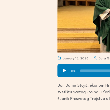
January 15, 2026
Dora Go
Audio
00:00
Player
Don Damir Stojić, ekonom Hrv
svetištu svetog Josipa u Karlo
župnik Presvetog Trojstva u 