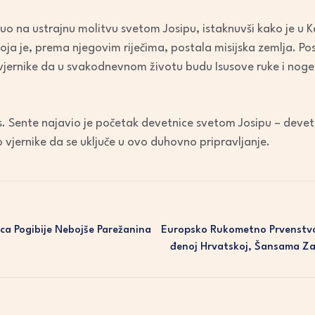
uo na ustrajnu molitvu svetom Josipu, istaknuvši kako je u Ka
koja je, prema njegovim riječima, postala misijska zemlja. P
ernike da u svakodnevnom životu budu Isusove ruke i noge, 
. Sente najavio je početak devetnice svetom Josipu – devet 
ao vjernike da se uključe u ovo duhovno pripravljanje.
ica Pogibije Nebojše Parežanina
Europsko Rukometno Prvenstvo
Đenoj Hrvatskoj, Šansama Za