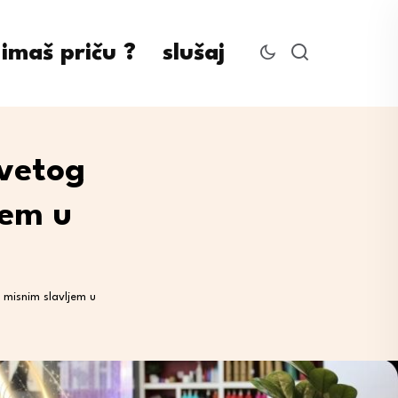
imaš priču ?
slušaj
svetog
jem u
 misnim slavljem u