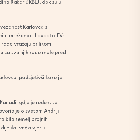
ndina Rakarić KBLJ, dok su u
ovezanost Karlovca s
tvenim mrežama i Laudato TV-
 rado vraćaju prilikom
e za sve njih rado mole pred
arlovcu, podsjetivši kako je
anadi, gdje je rođen, te
ovorio je o svetom Andriji
a bila temelj brojnih
jelilo, već o vjeri i