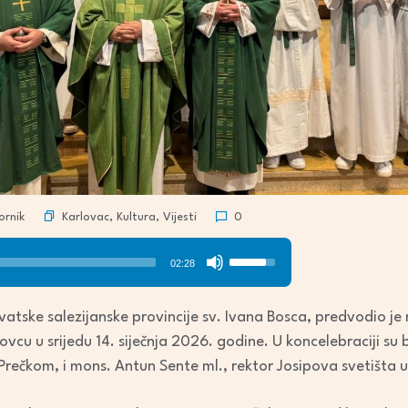
Karlovac
,
Kultura
,
Vijesti
rnik
0
Use
02:28
Up/Down
Arrow
atske salezijanske provincije sv. Ivana Bosca, predvodio je
keys
vcu u srijedu 14. siječnja 2026. godine. U koncelebraciji su b
to
Prečkom, i mons. Antun Sente ml., rektor Josipova svetišta u
increase
or