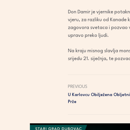
Don Damir je vjernike potakn
vjeru, za razliku od Kanade 
zagovora svetaca i pozvao vj
upravo preko ljudi.
Na kraju misnog slavlja mons
srijedu 21. siječnja, te pozv
PREVIOUS
U Karlovcu Obilježena Obljetn
Prže