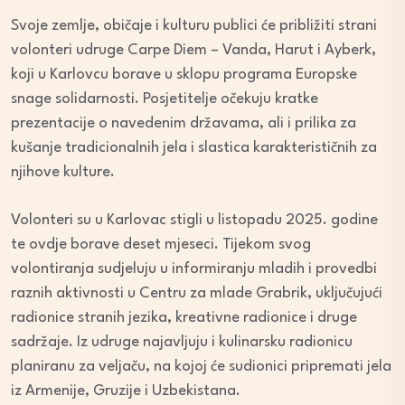
Svoje zemlje, običaje i kulturu publici će približiti strani
volonteri udruge Carpe Diem – Vanda, Harut i Ayberk,
koji u Karlovcu borave u sklopu programa Europske
snage solidarnosti. Posjetitelje očekuju kratke
prezentacije o navedenim državama, ali i prilika za
kušanje tradicionalnih jela i slastica karakterističnih za
njihove kulture.
Volonteri su u Karlovac stigli u listopadu 2025. godine
te ovdje borave deset mjeseci. Tijekom svog
volontiranja sudjeluju u informiranju mladih i provedbi
raznih aktivnosti u Centru za mlade Grabrik, uključujući
radionice stranih jezika, kreativne radionice i druge
sadržaje. Iz udruge najavljuju i kulinarsku radionicu
planiranu za veljaču, na kojoj će sudionici pripremati jela
iz Armenije, Gruzije i Uzbekistana.