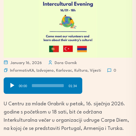
January 16, 2026
Dora Gornik
InformativKA
,
Izdvojeno
,
Karlovac
,
Kultura
,
Vijesti
0
Audio
00:00
01:34
Player
U Centru za mlade Grabrik u petak, 16. siječnja 2026.
godine s početkom u 18 sati, bit će održana
Interkulturalna večer u organizaciji udruge Carpe Diem,
na kojoj će se predstaviti Portugal, Armenija i Turska.