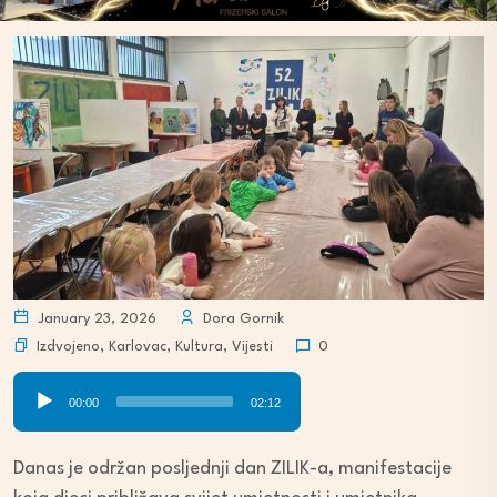
January 23, 2026
Dora Gornik
Izdvojeno
,
Karlovac
,
Kultura
,
Vijesti
0
Audio
00:00
02:12
Player
Danas je održan posljednji dan ZILIK-a, manifestacije