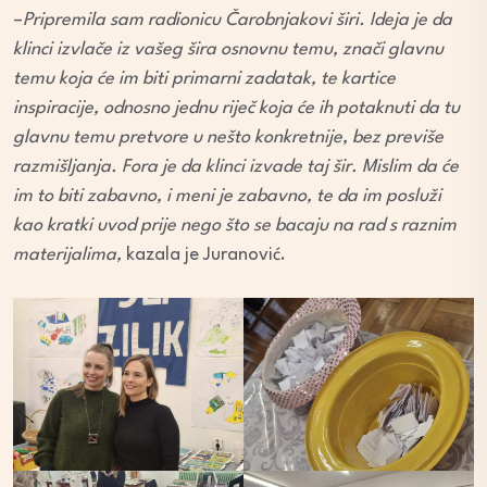
–
Pripremila sam radionicu Čarobnjakovi širi. Ideja je da
klinci izvlače iz vašeg šira osnovnu temu, znači glavnu
temu koja će im biti primarni zadatak, te kartice
inspiracije, odnosno jednu riječ koja će ih potaknuti da tu
glavnu temu pretvore u nešto konkretnije, bez previše
razmišljanja. Fora je da klinci izvade taj šir. Mislim da će
im to biti zabavno, i meni je zabavno, te da im posluži
kao kratki uvod prije nego što se bacaju na rad s raznim
materijalima,
kazala je Juranović.