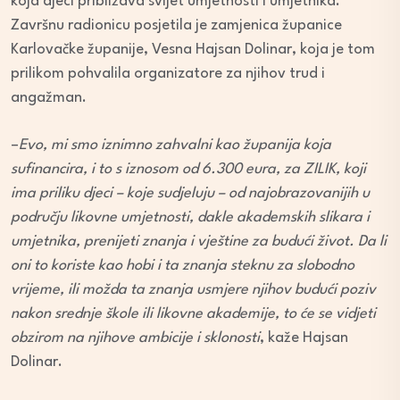
koja djeci približava svijet umjetnosti i umjetnika.
Završnu radionicu posjetila je zamjenica županice
Karlovačke županije, Vesna Hajsan Dolinar, koja je tom
prilikom pohvalila organizatore za njihov trud i
angažman.
–
Evo, mi smo iznimno zahvalni kao županija koja
sufinancira, i to s iznosom od 6.300 eura, za ZILIK, koji
ima priliku djeci – koje sudjeluju – od najobrazovanijih u
području likovne umjetnosti, dakle akademskih slikara i
umjetnika, prenijeti znanja i vještine za budući život. Da li
oni to koriste kao hobi i ta znanja steknu za slobodno
vrijeme, ili možda ta znanja usmjere njihov budući poziv
nakon srednje škole ili likovne akademije, to će se vidjeti
obzirom na njihove ambicije i sklonosti
, kaže Hajsan
Dolinar.