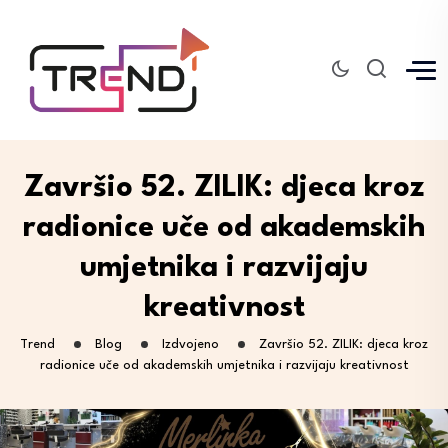
Završio 52. ZILIK: djeca kroz
radionice uče od akademskih
umjetnika i razvijaju
kreativnost
Trend
Blog
Izdvojeno
Završio 52. ZILIK: djeca kroz
radionice uče od akademskih umjetnika i razvijaju kreativnost