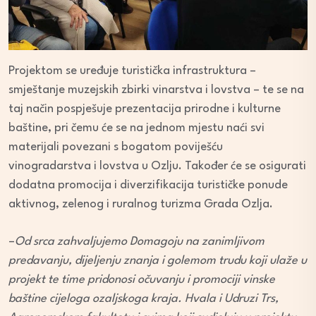
Projektom se uređuje turistička infrastruktura –
smještanje muzejskih zbirki vinarstva i lovstva – te se na
taj način pospješuje prezentacija prirodne i kulturne
baštine, pri čemu će se na jednom mjestu naći svi
materijali povezani s bogatom poviješću
vinogradarstva i lovstva u Ozlju. Također će se osigurati
dodatna promocija i diverzifikacija turističke ponude
aktivnog, zelenog i ruralnog turizma Grada Ozlja.
–
Od srca zahvaljujemo Domagoju na zanimljivom
predavanju, dijeljenju znanja i golemom trudu koji ulaže u
projekt te time pridonosi očuvanju i promociji vinske
baštine cijeloga ozaljskoga kraja. Hvala i Udruzi Trs,