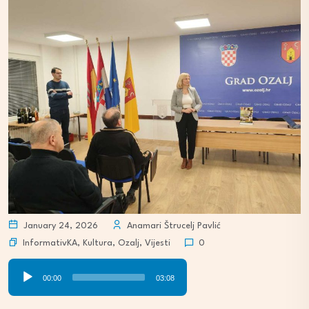
January 24, 2026
Anamari Štrucelj Pavlić
InformativKA
,
Kultura
,
Ozalj
,
Vijesti
0
Audio
00:00
03:08
Player