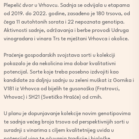
Plepelić dvor u Vrhovcu. Sadnja se odvijala u etapama
od 2019. do 2022. godine, zasađeno je 180 trsova, od
čega 11 autohtonih sorata i 22 nepoznata genotipa.
Aktivnosti sadnje, održavanja i berbe provodi Udruga
vinogradara i vinara Trs te mještani Vrhovca i okolice.
Praćenje gospodarskih svojstava sorti u kolekciji
pokazalo je da nekolicina ima dobar kvalitativni
potencijal. Sorte koje treba posebno izdvojiti kao
kandidate za daljnju sadnju su zeleni muškat iz Gornika i
V181 iz Vrhovca od bijelih te gusonoška (Fratrovci,
Vrhovac) i SH21 (Svetičko Hrašće) od crnih.
U planu je dopunjavanje kolekcije novim genotipovima
te sadnja većeg broja trsova od perspektivnijih sorti u
suradnji s vinarima s ciljem kvalitetnijeg uvida u
potencijal vina te očuvanja tradicije i biološke