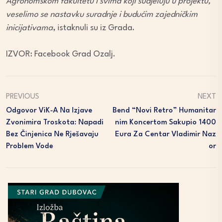
Agronomskom fakultetu i svima koji sudjeluju u projektu,
veselimo se nastavku suradnje i budućim zajedničkim
inicijativama
, istaknuli su iz Grada.
IZVOR: Facebook Grad Ozalj.
PREVIOUS
NEXT
Odgovor ViK-A Na Izjave
Bend “Novi Retro” Humanitar
Zvonimira Troskota: Napadi
Nim Koncertom Sakupio 1400
Bez Činjenica Ne Rješavaju
Eura Za Centar Vladimir Naz
Problem Vode
Or