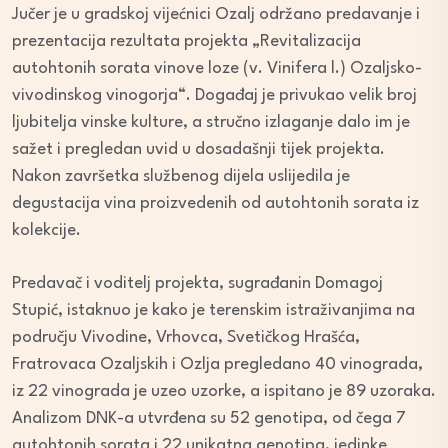
Jučer je u gradskoj vijećnici Ozalj održano predavanje i
prezentacija rezultata projekta „Revitalizacija
autohtonih sorata vinove loze (v. Vinifera l.) Ozaljsko-
vivodinskog vinogorja“. Događaj je privukao velik broj
ljubitelja vinske kulture, a stručno izlaganje dalo im je
sažet i pregledan uvid u dosadašnji tijek projekta.
Nakon završetka službenog dijela uslijedila je
degustacija vina proizvedenih od autohtonih sorata iz
kolekcije.
Predavač i voditelj projekta, sugrađanin Domagoj
Stupić, istaknuo je kako je terenskim istraživanjima na
području Vivodine, Vrhovca, Svetičkog Hrašća,
Fratrovaca Ozaljskih i Ozlja pregledano 40 vinograda,
iz 22 vinograda je uzeo uzorke, a ispitano je 89 uzoraka.
Analizom DNK-a utvrđena su 52 genotipa, od čega 7
autohtonih sorata i 22 unikatna genotipa, jedinke