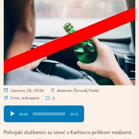
January 25, 2026
Anamari Štrucelj Pavlić
Crno
,
Izdvojeno
0
Audio
00:00
00:21
Player
Policijski službenici su sinoć u Karlovcu prilikom nadzora