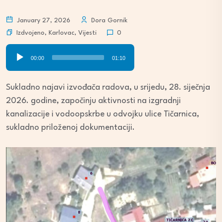
January 27, 2026
Dora Gornik
Izdvojeno
,
Karlovac
,
Vijesti
0
Audio
00:00
01:10
Player
Sukladno najavi izvođača radova, u srijedu, 28. siječnja
2026. godine, započinju aktivnosti na izgradnji
kanalizacije i vodoopskrbe u odvojku ulice Tičarnica,
sukladno priloženoj dokumentaciji.