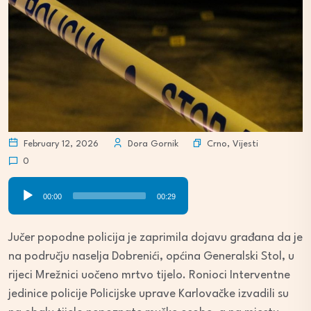
Crno
,
Vijesti
February 12, 2026
Dora Gornik
0
Audio
00:00
00:29
Player
Jučer popodne policija je zaprimila dojavu građana da je
na području naselja Dobrenići, općina Generalski Stol, u
rijeci Mrežnici uočeno mrtvo tijelo. Ronioci Interventne
jedinice policije Policijske uprave Karlovačke izvadili su