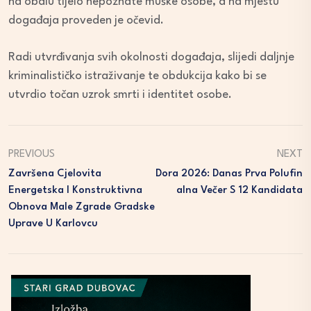
na obalu tijelo nepoznate muške osobe, a na mjestu
događaja proveden je očevid.
Radi utvrđivanja svih okolnosti događaja, slijedi daljnje
kriminalističko istraživanje te obdukcija kako bi se
utvrdio točan uzrok smrti i identitet osobe.
PREVIOUS
NEXT
Završena Cjelovita
Dora 2026: Danas Prva Polufin
Energetska I Konstruktivna
Alna Večer S 12 Kandidata
Obnova Male Zgrade Gradske
Uprave U Karlovcu