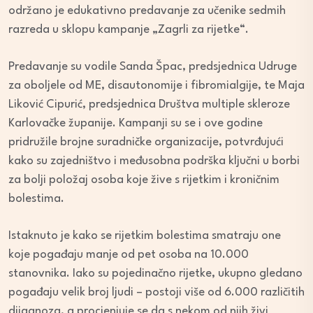
održano je edukativno predavanje za učenike sedmih
razreda u sklopu kampanje „Zagrli za rijetke“.
Predavanje su vodile Sanda Špac, predsjednica Udruge
za oboljele od ME, disautonomije i fibromialgije, te Maja
Liković Cipurić, predsjednica Društva multiple skleroze
Karlovačke županije. Kampanji su se i ove godine
pridružile brojne suradničke organizacije, potvrđujući
kako su zajedništvo i međusobna podrška ključni u borbi
za bolji položaj osoba koje žive s rijetkim i kroničnim
bolestima.
Istaknuto je kako se rijetkim bolestima smatraju one
koje pogađaju manje od pet osoba na 10.000
stanovnika. Iako su pojedinačno rijetke, ukupno gledano
pogađaju velik broj ljudi – postoji više od 6.000 različitih
dijagnoza, a procjenjuje se da s nekom od njih živi