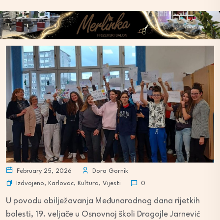
February 25, 2026
Dora Gornik
Izdvojeno
,
Karlovac
,
Kultura
,
Vijesti
0
U povodu obilježavanja Međunarodnog dana rijetkih
bolesti, 19. veljače u Osnovnoj školi Dragojle Jarnević