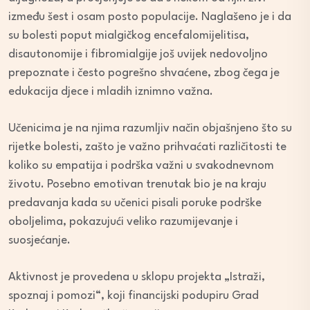
između šest i osam posto populacije. Naglašeno je i da
su bolesti poput mialgičkog encefalomijelitisa,
disautonomije i fibromialgije još uvijek nedovoljno
prepoznate i često pogrešno shvaćene, zbog čega je
edukacija djece i mladih iznimno važna.
Učenicima je na njima razumljiv način objašnjeno što su
rijetke bolesti, zašto je važno prihvaćati različitosti te
koliko su empatija i podrška važni u svakodnevnom
životu. Posebno emotivan trenutak bio je na kraju
predavanja kada su učenici pisali poruke podrške
oboljelima, pokazujući veliko razumijevanje i
suosjećanje.
Aktivnost je provedena u sklopu projekta „Istraži,
spoznaj i pomozi“, koji financijski podupiru Grad