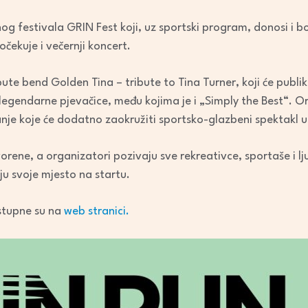
nog festivala GRIN Fest koji, uz sportski program, donosi i
 očekuje i večernji koncert.
bute bend Golden Tina – tribute to Tina Turner, koji će publi
gendarne pjevačice, među kojima je i „Simply the Best“. Org
nje koje će dodatno zaokružiti sportsko-glazbeni spektakl u
tvorene, a organizatori pozivaju sve rekreativce, sportaše i l
ju svoje mjesto na startu.
ostupne su na
web stranici.