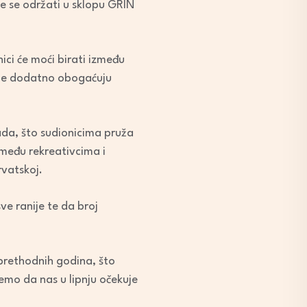
e se održati u sklopu GRIN
ici će moći birati između
dine dodatno obogaćuju
rada, što sudionicima pruža
 među rekreativcima i
rvatskoj.
ve ranije te da broj
 prethodnih godina, što
emo da nas u lipnju očekuje