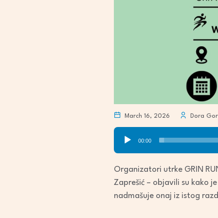
March 16, 2026
Dora Gor
Audio
00:00
Player
Organizatori utrke GRIN RUN 
Zaprešić – objavili su kako j
nadmašuje onaj iz istog raz