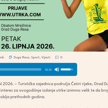
Duga Resa
,
Sport
,
Vijesti
nik
0
Use
02:25
Up/Down
Arrow
2026. – Turistička zajednica područja Četiri rijeke, Grad Dug
keys
e interes za ovogodišnje izdanje utrke iznimno velik te da bro
to
doblja prethodnih godina.
increase
or