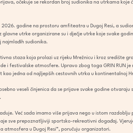
java, očekuje se rekordan broj sudionika na utrkama koje ć
decrease
volume.
ja 2026. godine na prostoru amfiteatra u Dugoj Resi, a sudion
Uz glavne utrke organizirane su i dječje utrke koje svake go
j najmlađih sudionika.
tivna staza koja prolazi uz rijeku Mrežnicu i kroz središte g
rode i festivalske atmosfere. Upravo zbog toga GRIN RUN je
 kao jedna od najljepših cestovnih utrka u kontinentalnoj H
osebno veseli činjenica da se prijave svake godine otvaraju s
.
raduje. Već sada imamo više prijava nego u istom razdoblju
e sve prepoznatljiviji sportsko-rekreativni događaj. Vjeruj
jna atmosfera u Dugoj Resi“, poručuju organizatori.