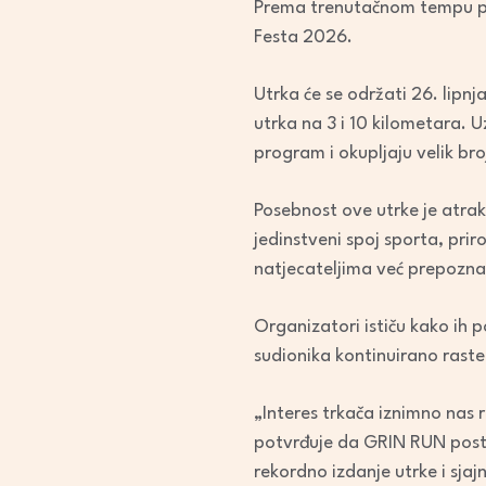
Prema trenutačnom tempu pri
Festa 2026.
Utrka će se održati 26. lipn
utrka na 3 i 10 kilometara. 
program i okupljaju velik bro
Posebnost ove utrke je atrak
jedinstveni spoj sporta, pri
natjecateljima već prepoznat
Organizatori ističu kako ih p
sudionika kontinuirano raste
„Interes trkača iznimno nas 
potvrđuje da GRIN RUN postaj
rekordno izdanje utrke i sja