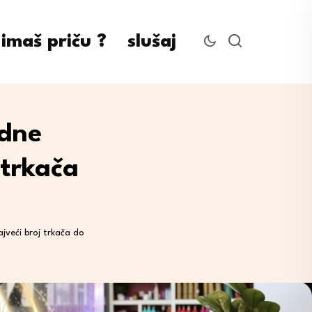
imaš priču ?
slušaj
rdne
 trkača
jveći broj trkača do