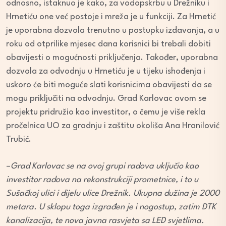
odnosno, istaknuo je kako, za vodopskrbu u Drežniku i
Hrnetiću one već postoje i mreža je u funkciji. Za Hrnetić
je uporabna dozvola trenutno u postupku izdavanja, a u
roku od otprilike mjesec dana korisnici bi trebali dobiti
obavijesti o mogućnosti priključenja. Također, uporabna
dozvola za odvodnju u Hrnetiću je u tijeku ishođenja i
uskoro će biti moguće slati korisnicima obavijesti da se
mogu priključiti na odvodnju. Grad Karlovac ovom se
projektu pridružio kao investitor, o čemu je više rekla
pročelnica UO za gradnju i zaštitu okoliša Ana Hranilović
Trubić.
–
Grad Karlovac se na ovoj grupi radova uključio kao
investitor radova na rekonstrukciji prometnice, i to u
Sušačkoj ulici i dijelu ulice Drežnik. Ukupna dužina je 2000
metara. U sklopu toga izgrađen je i nogostup, zatim DTK
kanalizacija, te nova javna rasvjeta sa LED svjetlima.