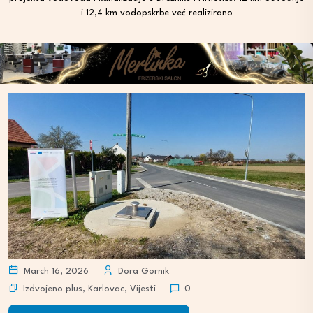
i 12,4 km vodopskrbe već realizirano
March 16, 2026
Dora Gornik
Izdvojeno plus
,
Karlovac
,
Vijesti
0