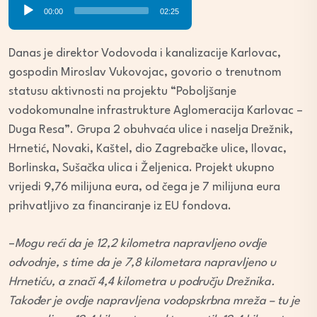
Audio
00:00
02:25
Player
Danas je direktor Vodovoda i kanalizacije Karlovac,
gospodin Miroslav Vukovojac, govorio o trenutnom
statusu aktivnosti na projektu “Poboljšanje
vodokomunalne infrastrukture Aglomeracija Karlovac –
Duga Resa”. Grupa 2 obuhvaća ulice i naselja Drežnik,
Hrnetić, Novaki, Kaštel, dio Zagrebačke ulice, Ilovac,
Borlinska, Sušačka ulica i Željenica. Projekt ukupno
vrijedi 9,76 milijuna eura, od čega je 7 milijuna eura
prihvatljivo za financiranje iz EU fondova.
–
Mogu reći da je 12,2 kilometra napravljeno ovdje
odvodnje, s time da je 7,8 kilometara napravljeno u
Hrnetiću, a znači 4,4 kilometra u području Drežnika.
Također je ovdje napravljena vodopskrbna mreža – tu je