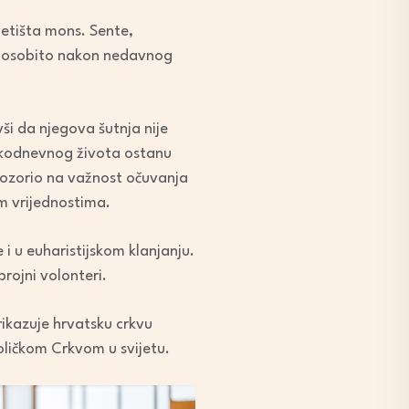
vetišta mons. Sente,
, osobito nakon nedavnog
uvši da njegova šutnja nije
vakodnevnog života ostanu
 upozorio na važnost očuvanja
im vrijednostima.
 i u euharistijskom klanjanju.
rojni volonteri.
rikazuje hrvatsku crkvu
ličkom Crkvom u svijetu.