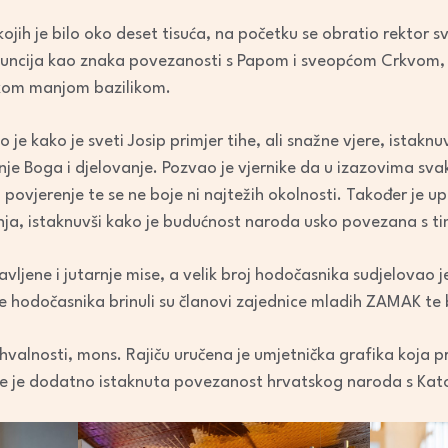
decrease
jih je bilo oko deset tisuća, na početku se obratio rektor s
volume.
 nuncija kao znaka povezanosti s Papom i sveopćom Crkvom
skom manjom bazilikom.
o je kako je sveti Josip primjer tihe, ali snažne vjere, istakn
anje Boga i djelovanje. Pozvao je vjernike da u izazovima s
i povjerenje te se ne boje ni najtežih okolnosti. Također je
vanja, istaknuvši kako je budućnost naroda usko povezana s t
avljene i jutarnje mise, a velik broj hodočasnika sudjelovao je
je hodočasnika brinuli su članovi zajednice mladih ZAMAK te b
ahvalnosti, mons. Rajiču uručena je umjetnička grafika koja p
e je dodatno istaknuta povezanost hrvatskog naroda s Kato