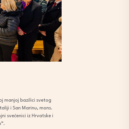
j manjoj bazilici svetog
taliji i San Marinu, mons.
ni svećenici iz Hrvatske i
p“.