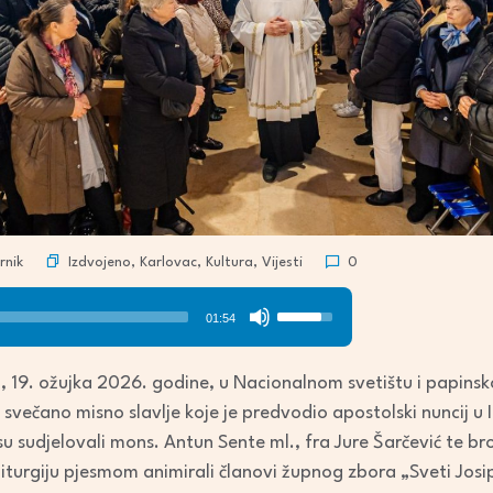
Izdvojeno
,
Karlovac
,
Kultura
,
Vijesti
nik
0
Use
01:54
Up/Down
Arrow
 19. ožujka 2026. godine, u Nacionalnom svetištu i papinsko
keys
svečano misno slavlje koje je predvodio apostolski nuncij u I
to
su sudjelovali mons. Antun Sente ml., fra Jure Šarčević te broj
increase
liturgiju pjesmom animirali članovi župnog zbora „Sveti Josi
or