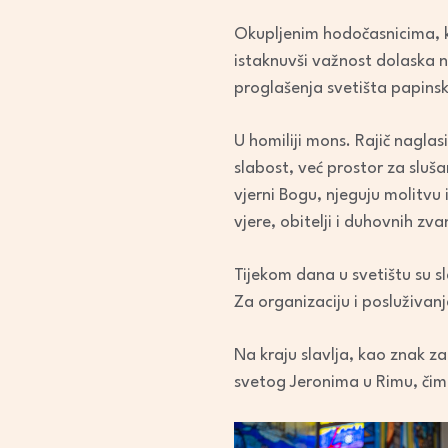
Okupljenim hodočasnicima, ko
istaknuvši važnost dolaska
proglašenja svetišta papin
U homiliji mons. Rajič naglasi
slabost, već prostor za sluš
vjerni Bogu, njeguju molitvu 
vjere, obitelji i duhovnih z
Tijekom dana u svetištu su sl
Za organizaciju i posluživan
Na kraju slavlja, kao znak z
svetog Jeronima u Rimu, čim