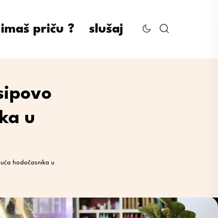
imaš priču ?
slušaj
sipovo
ika u
isuća hodočasnika u