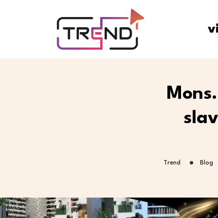
v
Mons.
slav
Trend
Blog