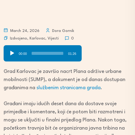
March 24, 2026
Dora Gornik
Izdvojeno
,
Karlovac
,
Vijesti
0
Audio
00:00
01:26
Player
Grad Karlovac je završio nacrt Plana održive urbane
mobilnosti (SUMP), a dokument je od danas dostupan
građanima na
službenim stranicama grada
.
Građani imaju idućih deset dana da dostave svoje
primjedbe i komentare, koji će potom biti razmotreni i
mogu se uključiti u finalni prijedlog Plana. Nakon toga,
početkom travnja bit će organizirana javna tribina na