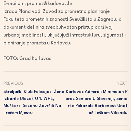
E-mailom:
promet@karlovac.hr
Izradu Plana vodi Zavod za prometno planiranje
Fakulteta prometnih znanosti Sveučilišta u Zagrebu, a
dokument definira sveobuhvatan pristup održivoj
urbanoj mobilnosti, uključujući infrastrukturu, sigurnost i
planiranje prometa u Karlovcu.
FOTO: Grad Karlovac
PREVIOUS
NEXT
Streljački Klub Policajac: Žene
Karlovac Admiral: Minimalan P
Izborile Ulazak U 1. WHL,
Oraz Seniora U Sloveniji, Senio
Muškarci Sezonu Završili Na
Rke Pokazale Borbenost Unat
Trećem Mjestu
Oč Teškom Vikendu