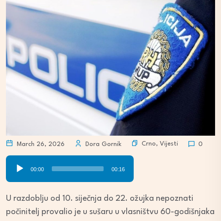
Crno
,
Vijesti
March 26, 2026
Dora Gornik
0
Audio
00:00
00:16
Player
U razdoblju od 10. siječnja do 22. ožujka nepoznati
počinitelj provalio je u sušaru u vlasništvu 60-godišnjaka