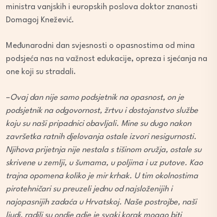
ministra vanjskih i europskih poslova doktor znanosti
Domagoj Knežević.
Međunarodni dan svjesnosti o opasnostima od mina
podsjeća nas na važnost edukacije, opreza i sjećanja na
one koji su stradali.
–
Ovaj dan nije samo podsjetnik na opasnost, on je
podsjetnik na odgovornost, žrtvu i dostojanstvo službe
koju su naši pripadnici obavljali. Mine su dugo nakon
završetka ratnih djelovanja ostale izvori nesigurnosti.
Njihova prijetnja nije nestala s tišinom oružja, ostale su
skrivene u zemlji, u šumama, u poljima i uz putove. Kao
trajna opomena koliko je mir krhak. U tim okolnostima
pirotehničari su preuzeli jednu od najsloženijih i
najopasnijih zadaća u Hrvatskoj. Naše postrojbe, naši
ljudi, radili su ondje gdje je svaki korak mogao biti