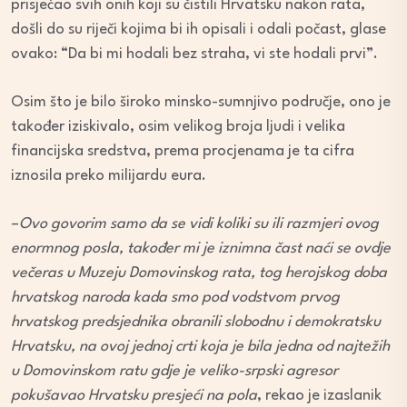
prisjećao svih onih koji su čistili Hrvatsku nakon rata,
došli do su riječi kojima bi ih opisali i odali počast, glase
ovako: “Da bi mi hodali bez straha, vi ste hodali prvi”.
Osim što je bilo široko minsko-sumnjivo područje, ono je
također iziskivalo, osim velikog broja ljudi i velika
financijska sredstva, prema procjenama je ta cifra
iznosila preko milijardu eura.
–
Ovo govorim samo da se vidi koliki su ili razmjeri ovog
enormnog posla, također mi je iznimna čast naći se ovdje
večeras u Muzeju Domovinskog rata, tog herojskog doba
hrvatskog naroda kada smo pod vodstvom prvog
hrvatskog predsjednika obranili slobodnu i demokratsku
Hrvatsku, na ovoj jednoj crti koja je bila jedna od najtežih
u Domovinskom ratu gdje je veliko-srpski agresor
pokušavao Hrvatsku presjeći na pola
, rekao je izaslanik