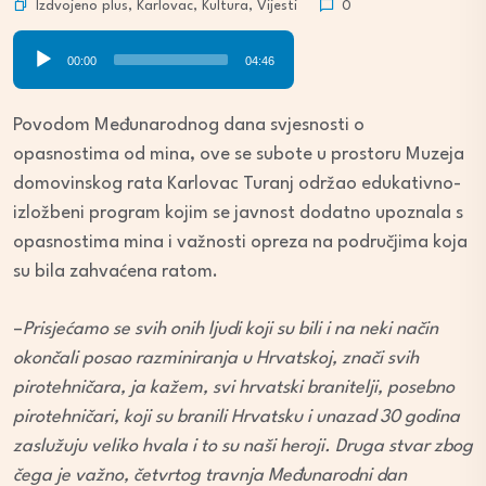
Izdvojeno plus
,
Karlovac
,
Kultura
,
Vijesti
0
Audio
00:00
04:46
Player
Povodom Međunarodnog dana svjesnosti o
opasnostima od mina, ove se subote u prostoru Muzeja
domovinskog rata Karlovac Turanj održao edukativno-
izložbeni program kojim se javnost dodatno upoznala s
opasnostima mina i važnosti opreza na područjima koja
su bila zahvaćena ratom.
–
Prisjećamo se svih onih ljudi koji su bili i na neki način
okončali posao razminiranja u Hrvatskoj, znači svih
pirotehničara, ja kažem, svi hrvatski branitelji, posebno
pirotehničari, koji su branili Hrvatsku i unazad 30 godina
zaslužuju veliko hvala i to su naši heroji. Druga stvar zbog
čega je važno, četvrtog travnja Međunarodni dan