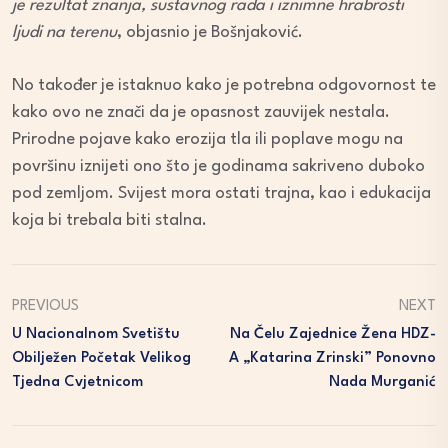
je rezultat znanja, sustavnog rada i iznimne hrabrosti
ljudi na terenu
, objasnio je Bošnjaković.
No također je istaknuo kako je potrebna odgovornost te
kako ovo ne znači da je opasnost zauvijek nestala.
Prirodne pojave kako erozija tla ili poplave mogu na
površinu iznijeti ono što je godinama sakriveno duboko
pod zemljom. Svijest mora ostati trajna, kao i edukacija
koja bi trebala biti stalna.
PREVIOUS
NEXT
U Nacionalnom Svetištu
Na Čelu Zajednice Žena HDZ-
Obilježen Početak Velikog
A „Katarina Zrinski” Ponovno
Tjedna Cvjetnicom
Nada Murganić