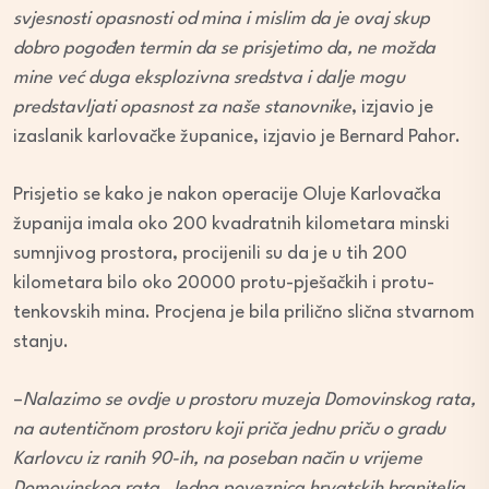
svjesnosti opasnosti od mina i mislim da je ovaj skup
dobro pogođen
termin da se prisjetimo da, ne možda
mine već duga eksplozivna sredstva i dalje mogu
predstavljati opasnost za naše stanovnike
, izjavio je
izaslanik karlovačke županice, izjavio je Bernard Pahor.
Prisjetio se kako je nakon operacije Oluje Karlovačka
županija imala oko 200 kvadratnih kilometara minski
sumnjivog prostora, procijenili su da je u tih 200
kilometara bilo oko 20000 protu-pješačkih i protu-
tenkovskih mina. Procjena je bila prilično slična stvarnom
stanju.
–
Nalazimo se ovdje u prostoru muzeja Domovinskog rata,
na autentičnom prostoru koji priča jednu priču o gradu
Karlovcu iz ranih 90-ih, na poseban način u vrijeme
Domovinskog rata. Jedna poveznica hrvatskih branitelja,