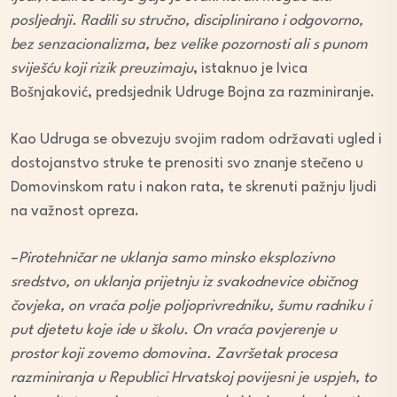
posljednji. Radili su stručno, disciplinirano i odgovorno,
bez senzacionalizma, bez velike pozornosti ali s punom
sviješću koji rizik preuzimaju
, istaknuo je Ivica
Bošnjaković, predsjednik Udruge Bojna za razminiranje.
Kao Udruga se obvezuju svojim radom održavati ugled i
dostojanstvo struke te prenositi svo znanje stečeno u
Domovinskom ratu i nakon rata, te skrenuti pažnju ljudi
na važnost opreza.
–
Pirotehničar ne uklanja samo minsko eksplozivno
sredstvo, on uklanja prijetnju iz svakodnevice običnog
čovjeka, on vraća polje poljoprivredniku, šumu radniku i
put djetetu koje ide u školu. On vraća povjerenje u
prostor koji zovemo domovina. Završetak procesa
razminiranja u Republici Hrvatskoj povijesni je uspjeh, to