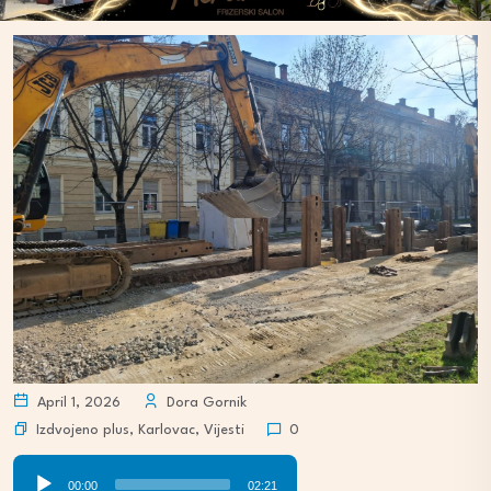
April 1, 2026
Dora Gornik
Izdvojeno plus
,
Karlovac
,
Vijesti
0
Audio
00:00
02:21