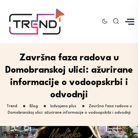
Završna faza radova u
Domobranskoj ulici: ažurirane
informacije o vodoopskrbi i
odvodnji
Trend
Blog
Izdvojeno plus
Završna faza radova u
Domobranskoj ulici: ažurirane informacije o vodoopskrbi i odvodnji