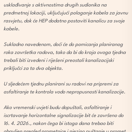
usklađivanje s aktivnostima drugih sudionika na
predmetnoj lokaciji, uključujući polaganje kabela za javnu
rasvjetu, dok će HEP dodatno postaviti kanalicu za svoje
kabele.
Sukladno navedenom, doći će do pomicanja planiranog
roka završetka radova, tako da bi do kraja ovoga tjedna
trebali biti izvedeni i riješeni preostali kanalizacijski
priključci za ta dva objekta.
U sljedećem tjednu planirani su radovi na pripremi za
asfaltiranje te kontrola vodo nepropusnosti kanalizacije.
Ako vremenski uvjeti budu dopuštali, asfaltiranje i
iscrtavanje horizontalne signalizacije bit će završeno do
16. 4. 2026., nakon čega bi istoga dana trebao biti
obavljen pregled prometnice i njezino puštanje u promet.