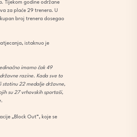
ra. Tijekom godine održane
tva za plaće 29 trenera. U
 ukupan broj trenera dosegao
atjecanja, istaknuo je
jedinačno imamo čak 49
 državne razine. Kada sve to
i stotinu 22 medalje državne,
jih su 27 vrhovskih sportaši,
e.
acije „Block Out“, koje se