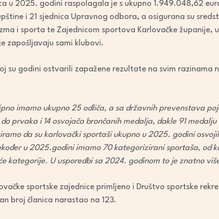
ca u 2025. godini raspolagala je s ukupno 1.949.048,62 eu
decrease
upštine i 21 sjednica Upravnog odbora, a osigurana su sreds
volume.
rizma i sporta te Zajednicom sportova Karlovačke županije,
je zapošljavaju sami klubovi.
loj su godini ostvarili zapažene rezultate na svim razinama n
ipno imamo ukupno 25 odliča, a sa državnih prevenstava po
do prvaka i 14 osvojača brončanih medalja, dakle 91 medalju
iramo da su karlovački sportaši ukupno u 2025. godini osvojil
akođer u 2025.godini imamo 70 kategorizirani sportaša, od ko
će kategorije. U usporedbi sa 2024. godinom to je znatno viš
lovačke sportske zajednice primljeno i Društvo sportske rekre
an broj članica narastao na 123.