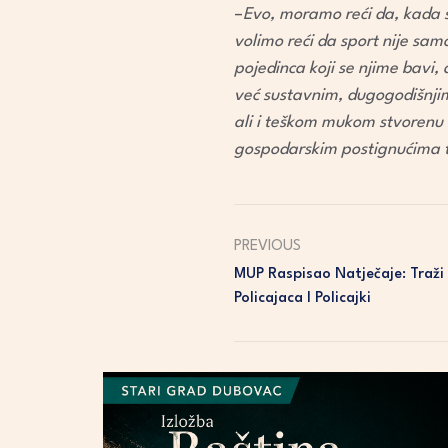
–
Evo, moramo reći da, kada s
volimo reći da sport nije sam
pojedinca koji se njime bavi, 
već sustavnim, dugogodišnjim 
ali i teškom mukom stvorenu i
gospodarskim postignućima te
PREVIOUS
MUP Raspisao Natječaje: Traži
Policajaca I Policajki