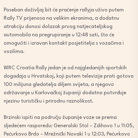
Poseban doživljaj bit će praćenje rallyja uživo putem
Rally TV prijenosa na velikim ekranima, a dodatnu
atrakciju donosi dolazak prvog natjecateljskog
automobila na pregrupiranje u 12:48 sati, što će
omogućiti i izravan kontakt posjetitelja s vozačima i
vozilima.
WRC Croatia Rally jedan je od najgledanijih sportskih
događaja u Hrvatskoj, koji putem televizije prati gotovo
100 milijuna gledatelja diljem svijeta, a njegovo
održavanje u Karlovačkoj županiji dodatno potvrđuje
njezinu turističku i prirodnu raznolikost.
Brzinski ispiti na području županije voze se prema
sljedećem rasporedu: Generalski Stol – Zdihovo 1 u 11:05,
Pećurkovo Brdo – Mrežnički Novaki 1 u 12:03, Pećurkovo