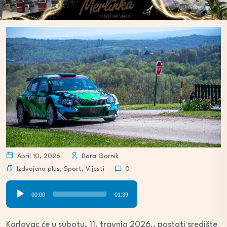
April 10, 2026
Dora Gornik
Izdvojeno plus
,
Sport
,
Vijesti
0
Audio
00:00
01:39
Player
Karlovac će u subotu, 11. travnja 2026., postati središte