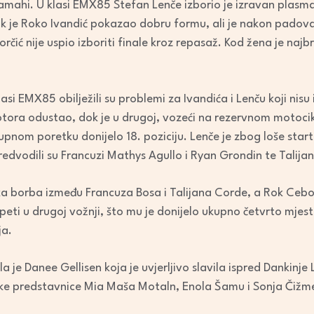
amahi. U klasi EMX85 Stefan Lenče izborio je izravan plasma
decrease
 je Roko Ivandić pokazao dobru formu, ali je nakon padova
volume.
 Dorčić nije uspio izboriti finale kroz repasaž. Kod žena je n
asi EMX85 obilježili su problemi za Ivandića i Lenču koji nisu 
otora odustao, dok je u drugoj, vozeći na rezervnom motoci
upnom poretku donijelo 18. poziciju. Lenče je zbog loše start
edvodili su Francuzi Mathys Agullo i Ryan Grondin te Talijan
ika borba između Francuza Bosa i Talijana Corde, a Rok Ceb
i peti u drugoj vožnji, što mu je donijelo ukupno četvrto mjes
ja.
a je Danee Gellisen koja je uvjerljivo slavila ispred Dankinj
 predstavnice Mia Maša Motaln, Enola Šamu i Sonja Čižmešija