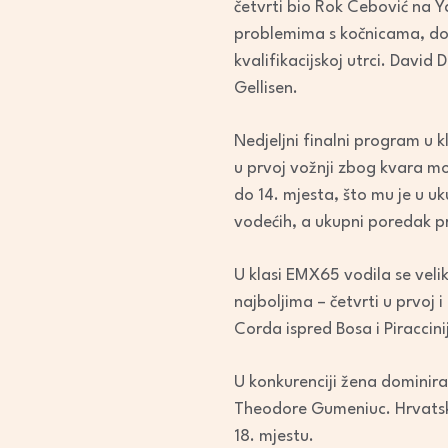
četvrti bio Rok Cebović na Y
problemima s kočnicama, dok
kvalifikacijskoj utrci. David
Gellisen.
Nedjeljni finalni program u kl
u prvoj vožnji zbog kvara m
do 14. mjesta, što mu je u uk
vodećih, a ukupni poredak pr
U klasi EMX65 vodila se vel
najboljima – četvrti u prvoj 
Corda ispred Bosa i Piraccini
U konkurenciji žena dominiral
Theodore Gumeniuc. Hrvatske
18. mjestu.