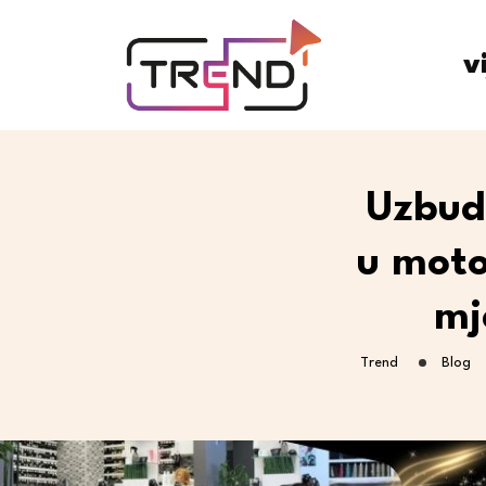
v
Uzbud
u moto
mj
Trend
Blog