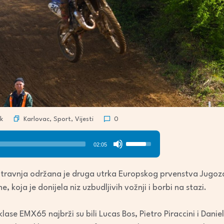
Karlovac
,
Sport
,
Vijesti
k
0
Use
02:05
Up/Down
Arrow
12. travnja održana je druga utrka Europskog prvenstva Jug
keys
 koja je donijela niz uzbudljivih vožnji i borbi na stazi.
to
increase
lase EMX65 najbrži su bili Lucas Bos, Pietro Piraccini i Danie
or