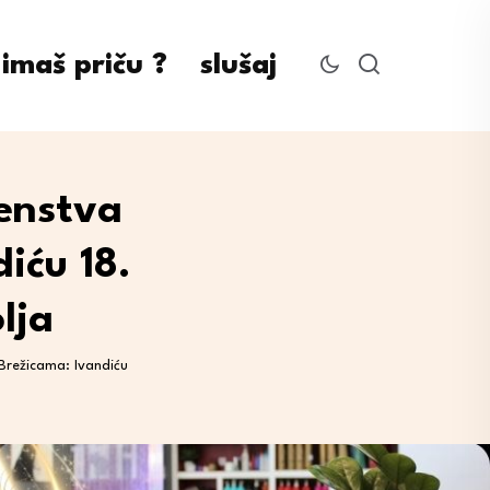
imaš priču ?
slušaj
enstva
iću 18.
lja
Brežicama: Ivandiću