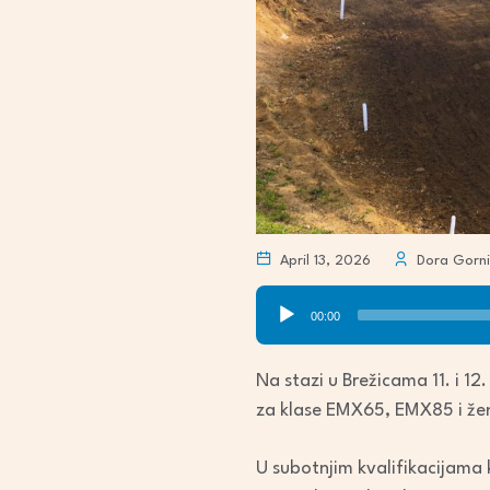
April 13, 2026
Dora Gorni
Audio
00:00
Player
Na stazi u Brežicama 11. i 
za klase EMX65, EMX85 i žene,
U subotnjim kvalifikacijama k