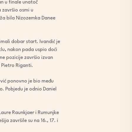
n u finale unatoč
 završio osmi u
ajbrža bila Nizozemka Danee
imali dobar start. Ivandić je
klu, nakon pada uspio doći
ne pozicije završio izvan
 Pietro Riganti.
ović ponovno je bio među
to. Pobjedu je odnio Daniel
e Laure Raunkjaer i Rumunjke
 završile su na 16., 17. i