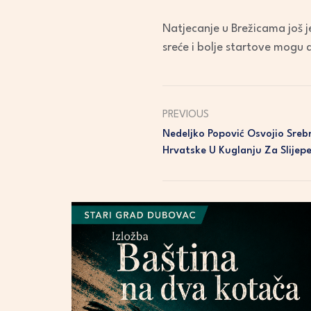
Natjecanje u Brežicama još j
sreće i bolje startove mogu d
PREVIOUS
Nedeljko Popović Osvojio Sreb
Hrvatske U Kuglanju Za Slijepe