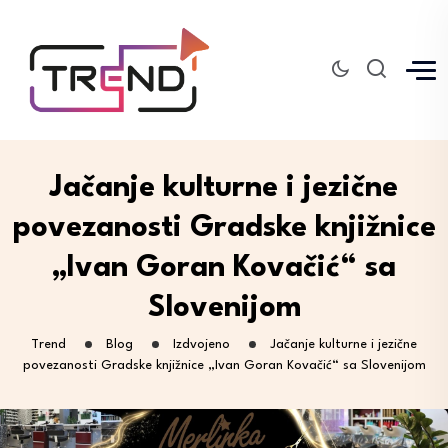
Jačanje kulturne i jezične
povezanosti Gradske knjižnice
„Ivan Goran Kovačić“ sa
Slovenijom
Trend
Blog
Izdvojeno
Jačanje kulturne i jezične
povezanosti Gradske knjižnice „Ivan Goran Kovačić“ sa Slovenijom