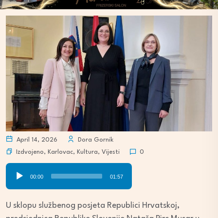
April 14, 2026
Dora Gornik
Izdvojeno
,
Karlovac
,
Kultura
,
Vijesti
0
Audio
00:00
01:57
Player
U sklopu službenog posjeta Republici Hrvatskoj,