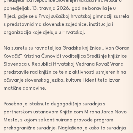
predsjednica Republike Slovenije Nataša Pirc Musar u
ponedjeljak, 13. travnja 2026. godine boravila je u
Rijeci, gdje se u Prvoj sušačkoj hrvatskoj gimnaziji susrela
s predstavnicima slovenske zajednice, institucija i
organizacija koje djeluju u Hrvatskoj.
Na susretu su ravnateljica Gradske knjižnice „Ivan Goran
Kovačić“ Kristina Čunović i voditeljica Središnje knjižnice
Slovenaca u Republici Hrvatskoj Vedrana Kovač Vrana
predstavile rad knjižnice te niz aktivnosti usmjerenih na
očuvanje slovenskog jezika, kulture i identiteta izvan
matične domovine.
Posebno je istaknuta dugogodišnja suradnja s
partnerskom ustanovom Knjižnicom Mirana Jarca Novo
Mesto, s kojom se kontinuirano provode programi
prekogranične suradnje. Naglašeno je kako ta suradnja