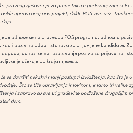
ko-pravnog rješavanja za prometnicu u poslovnoj zoni Selce. A
 dakle upravo onaj prvi projekt, dakle POS-ova višestambe
ađaja.
lijede odnose se na provedbu POS programa, odnosno poziv
, kao i poziv na odabir stanova za prijavljene kandidate. Z
i događaj odnosi se na raspisivanje poziva za prijavu na lis
avljivanje očekuje do kraja mjeseca.
 se dovršiti nekakvi manji postupci izvlaštenja, kao što je u r
odvodnje. Što se tiče upravljanja imovinom, imamo tri velike 
rištenja i zapravo su sve tri građevine podložene drugačijim pr
rvatski dom.