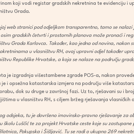
nom koji vodi registar gradskih nekretnina te evidenciju i u
ništvu Grada.
joj web stranici pod odjeljkom transparentno, tamo se nalazi 
osim gradskih četvrti i prostornih planova može pronaći i reg
ištvu Grada Karlovca. Također, kao jedna od novina, nakon 
okretninama u vlasništvu RH, ovaj upravni odjel također upra
ništvu Republike Hrvatske, a koja se nalaze na području grad
ta je izgradnja višestambene zgrade POS-a, nakon provede
e i opsežna katastarska izmjera na području više katastarsk
orabu, dok su druge u završnoj fazi. Uz to, rješavani su i br
jištima u vlasništvu RH, s ciljem bržeg rješavanja vlasnički
og odsjeka, tu je dovršeno imovinsko-pravno rješavanje za obi
 školu Luščić te za projekt Hrvatske ceste koje su zastupane 
latnica, Pokupska i Šišljavić. Tu se radi o ukupno 269 nekret