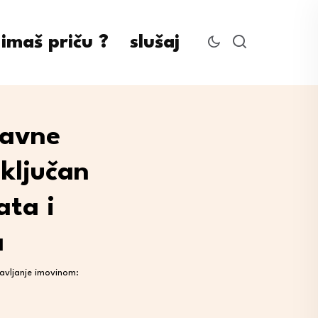
imaš priču ?
slušaj
ravne
 ključan
ata i
a
avljanje imovinom: