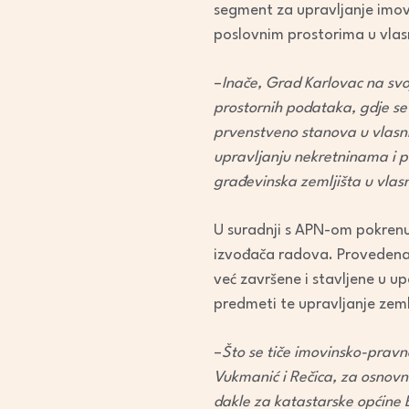
segment za upravljanje imovi
poslovnim prostorima u vlas
–
Inače, Grad Karlovac na svo
prostornih podataka, gdje se 
prvenstveno stanova u vlasn
upravljanju nekretninama i p
građevinska zemljišta u vlas
U suradnji s APN-om pokrenu
izvođača radova. Provedena j
već završene i stavljene u up
predmeti te upravljanje zeml
–
Što se tiče imovinsko-pravn
Vukmanić i Rečica, za osnovnu
dakle za katastarske općine B