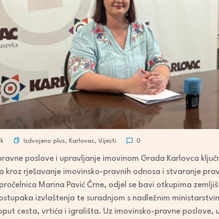
Izdvojeno plus
,
Karlovac
,
Vijesti
k
0
pravne poslove i upravljanje imovinom Grada Karlovca ključ
ta kroz rješavanje imovinsko-pravnih odnosa i stvaranje pra
pročelnica Marina Pavić Črne, odjel se bavi otkupima zemlj
stupaka izvlaštenja te suradnjom s nadležnim ministarstvima
put cesta, vrtića i igrališta. Uz imovinsko-pravne poslove, u