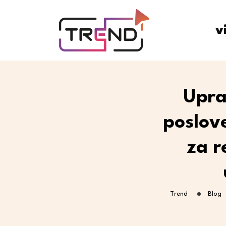
v
Upra
poslove
za r
Trend
Blog