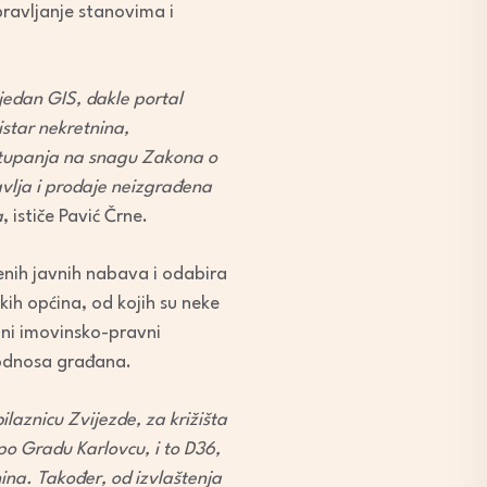
pravljanje stanovima i
jedan GIS, dakle portal
istar nekretnina,
stupanja na snagu Zakona o
vlja i prodaje neizgrađena
a
, ističe Pavić Črne.
nih javnih nabava i odabira
ih općina, od kojih su neke
ojni imovinsko-pravni
h odnosa građana.
laznicu Zvijezde, za križišta
po Gradu Karlovcu, i to D36,
nina. Također, od izvlaštenja