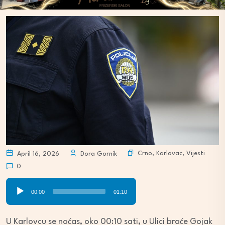
Crno
,
Karlovac
,
Vijesti
April 16, 2026
Dora Gornik
0
Audio
00:00
01:10
Player
U Karlovcu se noćas, oko 00:10 sati, u Ulici braće Gojak