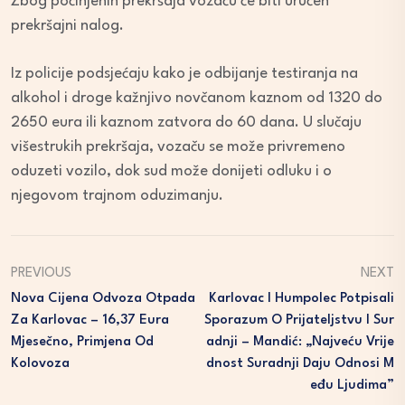
Zbog počinjenih prekršaja vozaču će biti uručen
prekršajni nalog.
Iz policije podsjećaju kako je odbijanje testiranja na
alkohol i droge kažnjivo novčanom kaznom od 1320 do
2650 eura ili kaznom zatvora do 60 dana. U slučaju
višestrukih prekršaja, vozaču se može privremeno
oduzeti vozilo, dok sud može donijeti odluku i o
njegovom trajnom oduzimanju.
PREVIOUS
NEXT
Nova Cijena Odvoza Otpada
Karlovac I Humpolec Potpisali
Za Karlovac – 16,37 Eura
Sporazum O Prijateljstvu I Sur
Mjesečno, Primjena Od
Adnji – Mandić: „Najveću Vrije
Kolovoza
Dnost Suradnji Daju Odnosi M
Eđu Ljudima”