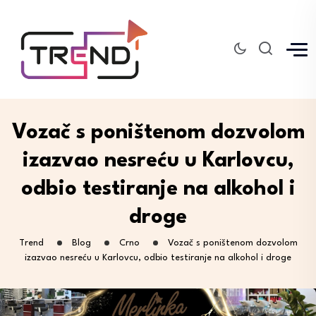
Vozač s poništenom dozvolom
izazvao nesreću u Karlovcu,
odbio testiranje na alkohol i
droge
Trend
Blog
Crno
Vozač s poništenom dozvolom
izazvao nesreću u Karlovcu, odbio testiranje na alkohol i droge