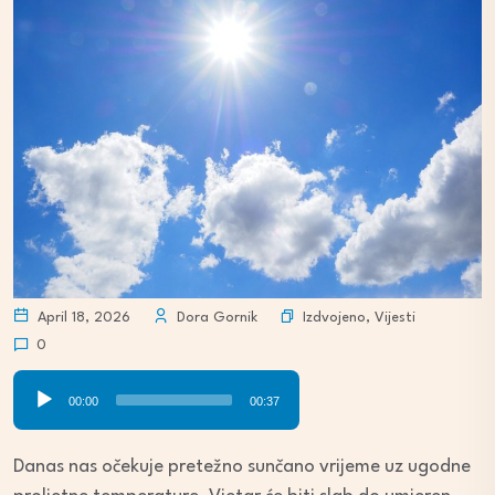
Izdvojeno
,
Vijesti
April 18, 2026
Dora Gornik
0
Audio
00:00
00:37
Player
Danas nas očekuje pretežno sunčano vrijeme uz ugodne