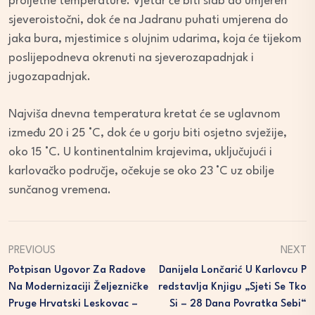
proljetne temperature. Vjetar će biti slab do umjeren
sjeveroistočni, dok će na Jadranu puhati umjerena do
jaka bura, mjestimice s olujnim udarima, koja će tijekom
poslijepodneva okrenuti na sjeverozapadnjak i
jugozapadnjak.
Najviša dnevna temperatura kretat će se uglavnom
između 20 i 25 °C, dok će u gorju biti osjetno svježije,
oko 15 °C. U kontinentalnim krajevima, uključujući i
karlovačko područje, očekuje se oko 23 °C uz obilje
sunčanog vremena.
PREVIOUS
NEXT
Potpisan Ugovor Za Radove
Danijela Lončarić U Karlovcu P
Na Modernizaciji Željezničke
Redstavlja Knjigu „Sjeti Se Tko
Pruge Hrvatski Leskovac –
Si – 28 Dana Povratka Sebi“