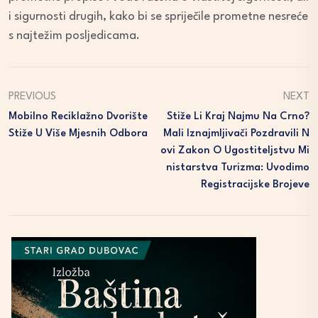
i sigurnosti drugih, kako bi se spriječile prometne nesreće
s najtežim posljedicama.
PREVIOUS
NEXT
Mobilno Reciklažno Dvorište
Stiže Li Kraj Najmu Na Crno?
Stiže U Više Mjesnih Odbora
Mali Iznajmljivači Pozdravili N
Ovi Zakon O Ugostiteljstvu Mi
Nistarstva Turizma: Uvodimo
Registracijske Brojeve