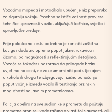
Vozačima mopeda i motocikala upućen je niz preporuka
za sigurniju vožnju. Posebno se ističe važnost provjere
tehničke ispravnosti vozila, uključujući kočnice, svjetla i
upravljačke uređaje.
Prije polaska na cestu potrebno je koristiti zaštitnu
kacigu i dodatnu opremu poput jakne, rukavica i
čizama, po mogućnosti s reflektirajućim detaljima.
Vozače se također upozorava da prilagode brzinu
uvjetima na cesti, ne voze umorni niti pod utjecajem
alkohola ili droga te izbjegavaju rizična ponašanja
poput vožnje između vozila ili testiranja brzinskih
mogućnosti na javnim prometnicama.
Policija apelira na sve sudionike u prometu da poštuju
prometne propise i vode računa o vlastitoj sigurnosti, ali