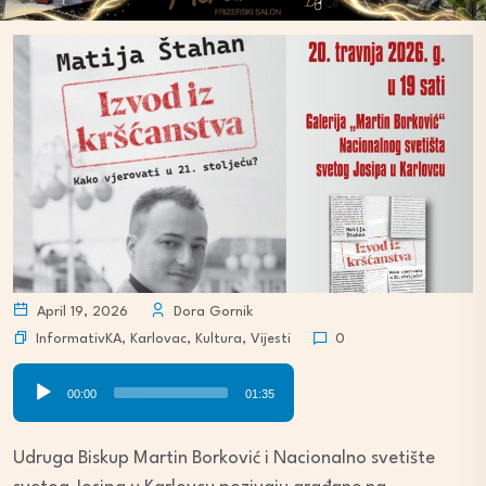
April 19, 2026
Dora Gornik
InformativKA
,
Karlovac
,
Kultura
,
Vijesti
0
Audio
00:00
01:35
Player
Udruga Biskup Martin Borković i Nacionalno svetište