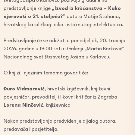
svetog Josipa u Karlovcu pozivaju građane na
predstavljanje knjige
„Izvod iz kršćanstva – Kako
vjerovati u 21. stoljeću?”
autora Matije Štahana,
hrvatskog katoličkog laika i istaknutog intelektualca.
Predstavljanje će se održati u ponedjeljak, 20. travnja
2026. godine u 19:00 sati u Galeriji „Martin Borković”
Nacionalnog svetišta svetog Josipa u Karlovcu.
O knjizi i njezinim temama govorit će:
Đuro Vidmarović
, hrvatski književnik, književni
povjesničar, prevoditelj i likovni kritičar iz Zagreba
Lorena Ninčević
, književnica
Nakon predstavljanja predviđen je dijalog autora,
predavača i posjetitelja.