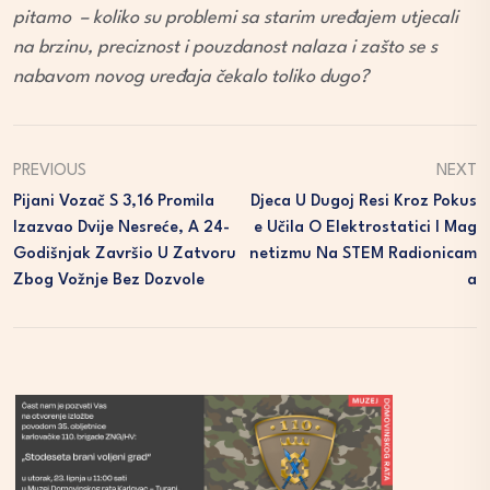
pitamo – koliko su problemi sa starim uređajem utjecali
na brzinu, preciznost i pouzdanost nalaza i zašto se s
nabavom novog uređaja čekalo toliko dugo?
PREVIOUS
NEXT
Pijani Vozač S 3,16 Promila
Djeca U Dugoj Resi Kroz Pokus
Izazvao Dvije Nesreće, A 24-
E Učila O Elektrostatici I Mag
Godišnjak Završio U Zatvoru
Netizmu Na STEM Radionicam
Zbog Vožnje Bez Dozvole
A