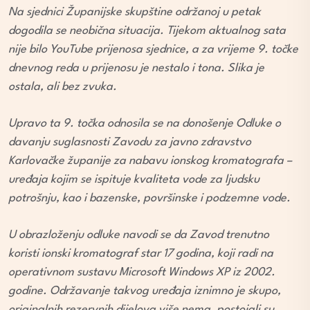
Na sjednici Županijske skupštine održanoj u petak
dogodila se neobična situacija. Tijekom aktualnog sata
nije bilo YouTube prijenosa sjednice, a za vrijeme 9. točke
dnevnog reda u prijenosu je nestalo i tona. Slika je
ostala, ali bez zvuka.
Upravo ta 9. točka odnosila se na donošenje Odluke o
davanju suglasnosti Zavodu za javno zdravstvo
Karlovačke županije za nabavu ionskog kromatografa –
uređaja kojim se ispituje kvaliteta vode za ljudsku
potrošnju, kao i bazenske, površinske i podzemne vode.
U obrazloženju odluke navodi se da Zavod trenutno
koristi ionski kromatograf star 17 godina, koji radi na
operativnom sustavu Microsoft Windows XP iz 2002.
godine. Održavanje takvog uređaja iznimno je skupo,
originalnih rezervnih dijelova više nema, postojali su