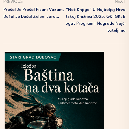
PREVIOUS
NEXT
Prošal Je Prošal Pisani Vazam,
“Noć Knjige” U Najboljoj Hrva
Došal Je Došal Zeleni Jura…
Tskoj Knižnici 2025. GK IGK; B
Ogat Program I Nagrade Najči
Tateljima