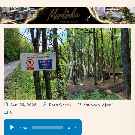
Karlovac
,
Vijesti
April 23, 2026
Dora Gornik
0
Audio
00:00
01:27
Player