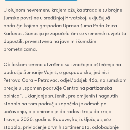
U olujnom nevremenu krajem ožujka stradale su brojne
šumske površine u središnjoj Hrvatskoj, uključujući i
područja kojima gospodari Uprava šuma Podružnica
Karlovac. Sanacija je započela čim su vremenski uvjeti to
dopustili, prvenstveno na javnim i šumskim
prometnicama.
Obilaskom terena utvrđena su i značajna oštećenja na
području Šumarije Vojnić, u gospodarskoj jedinici
Petrova Gora – Petrovac, odjel/odsjek 46a, na šumskom
predjelu „spomen područje Centralna partizanska
bolnica“. Uklanjanje srušenih, prelomljenih i nagnutih
stabala na tom području započelo je odmah po
uočavanju, a planirano je da radovi traju do kraja
travnja 2026. godine. Radove, koji uključuju sječu
stabala, privlačenje drvnih sortimenata, oslobađanje