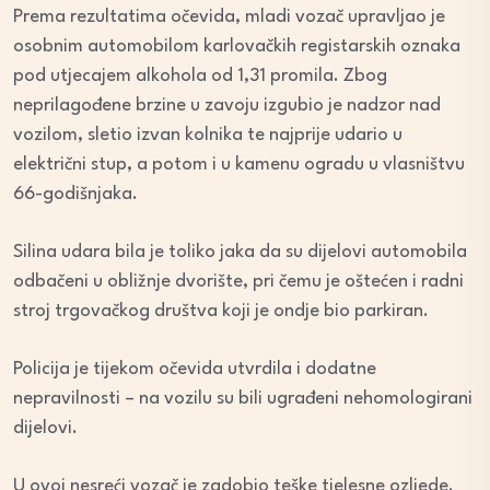
Prema rezultatima očevida, mladi vozač upravljao je
osobnim automobilom karlovačkih registarskih oznaka
pod utjecajem alkohola od 1,31 promila. Zbog
neprilagođene brzine u zavoju izgubio je nadzor nad
vozilom, sletio izvan kolnika te najprije udario u
električni stup, a potom i u kamenu ogradu u vlasništvu
66-godišnjaka.
Silina udara bila je toliko jaka da su dijelovi automobila
odbačeni u obližnje dvorište, pri čemu je oštećen i radni
stroj trgovačkog društva koji je ondje bio parkiran.
Policija je tijekom očevida utvrdila i dodatne
nepravilnosti – na vozilu su bili ugrađeni nehomologirani
dijelovi.
U ovoj nesreći vozač je zadobio teške tjelesne ozljede.