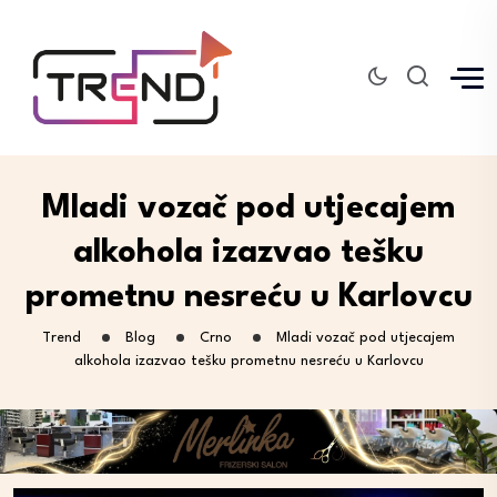
Mladi vozač pod utjecajem
alkohola izazvao tešku
prometnu nesreću u Karlovcu
Trend
Blog
Crno
Mladi vozač pod utjecajem
alkohola izazvao tešku prometnu nesreću u Karlovcu