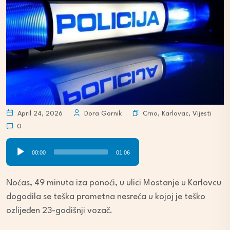
Crno
,
Karlovac
,
Vijesti
April 24, 2026
Dora Gornik
0
Audio
00:00
01:06
Player
Noćas, 49 minuta iza ponoći, u ulici Mostanje u Karlovcu
dogodila se teška prometna nesreća u kojoj je teško
ozlijeđen 23-godišnji vozač.