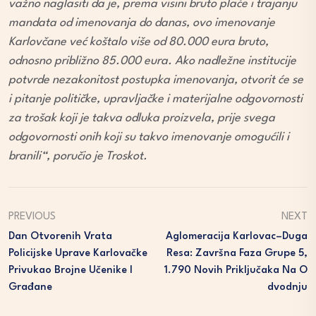
važno naglasiti da je, prema visini bruto plaće i trajanju
mandata od imenovanja do danas, ovo imenovanje
Karlovčane već koštalo više od 80.000 eura bruto,
odnosno približno 85.000 eura. Ako nadležne institucije
potvrde nezakonitost postupka imenovanja, otvorit će se
i pitanje političke, upravljačke i materijalne odgovornosti
za trošak koji je takva odluka proizvela, prije svega
odgovornosti onih koji su takvo imenovanje omogućili i
branili“, poručio je Troskot.
PREVIOUS
NEXT
Dan Otvorenih Vrata
Aglomeracija Karlovac–Duga
Policijske Uprave Karlovačke
Resa: Završna Faza Grupe 5,
Privukao Brojne Učenike I
1.790 Novih Priključaka Na O
Građane
Dvodnju