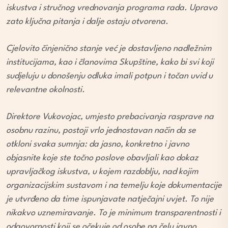
iskustva i stručnog vrednovanja programa rada. Upravo
zato ključna pitanja i dalje ostaju otvorena.
Cjelovito činjenično stanje već je dostavljeno nadležnim
institucijama, kao i članovima Skupštine, kako bi svi koji
sudjeluju u donošenju odluka imali potpun i točan uvid u
relevantne okolnosti.
Direktore Vukovojac, umjesto prebacivanja rasprave na
osobnu razinu, postoji vrlo jednostavan način da se
otkloni svaka sumnja: da jasno, konkretno i javno
objasnite koje ste točno poslove obavljali kao dokaz
upravljačkog iskustva, u kojem razdoblju, nad kojim
organizacijskim sustavom i na temelju koje dokumentacije
je utvrđeno da time ispunjavate natječajni uvjet. To nije
nikakvo uznemiravanje. To je minimum transparentnosti i
odgovornosti koji se očekuje od osobe na čelu javno