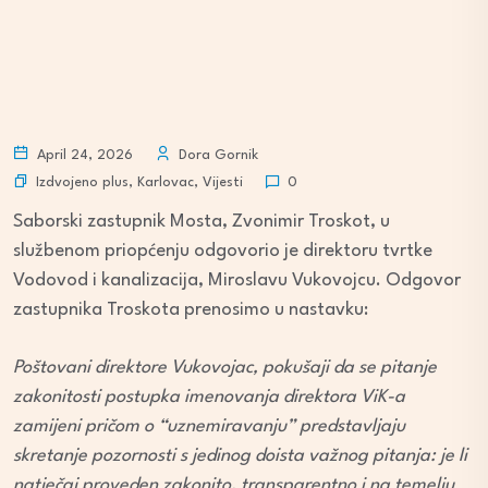
April 24, 2026
Dora Gornik
Izdvojeno plus
,
Karlovac
,
Vijesti
0
Saborski zastupnik Mosta, Zvonimir Troskot, u
službenom priopćenju odgovorio je direktoru tvrtke
Vodovod i kanalizacija, Miroslavu Vukovojcu. Odgovor
zastupnika Troskota prenosimo u nastavku:
Poštovani direktore Vukovojac, pokušaji da se pitanje
zakonitosti postupka imenovanja direktora ViK-a
zamijeni pričom o “uznemiravanju” predstavljaju
skretanje pozornosti s jedinog doista važnog pitanja: je li
natječaj proveden zakonito, transparentno i na temelju