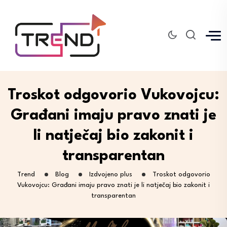
Troskot odgovorio Vukovojcu:
Građani imaju pravo znati je
li natječaj bio zakonit i
transparentan
Trend
Blog
Izdvojeno plus
Troskot odgovorio
Vukovojcu: Građani imaju pravo znati je li natječaj bio zakonit i
transparentan