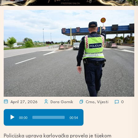
Crno
,
Vijesti
April 27, 2026
Dora Gornik
0
Audio
00:00
00:54
Player
Policijska uprava karlovačka provela je tijekom