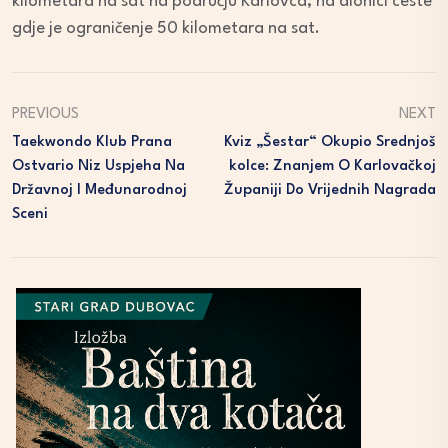
kilometara na sat na području Karlovca, na dionici ceste
gdje je ograničenje 50 kilometara na sat.
PREVIOUS
NEXT
Taekwondo Klub Prana
Kviz „Šestar“ Okupio Srednjoš
Ostvario Niz Uspjeha Na
Kolce: Znanjem O Karlovačkoj
Državnoj I Međunarodnoj
Županiji Do Vrijednih Nagrada
Sceni