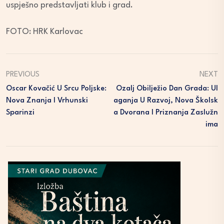
uspješno predstavljati klub i grad.
FOTO: HRK Karlovac
PREVIOUS
NEXT
Oscar Kovačić U Srcu Poljske:
Ozalj Obilježio Dan Grada: Ul
Nova Znanja I Vrhunski
Aganja U Razvoj, Nova Školsk
Sparinzi
A Dvorana I Priznanja Zaslužn
Ima