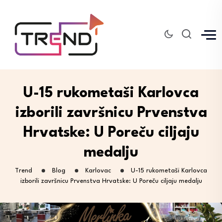
U-15 rukometaši Karlovca
izborili završnicu Prvenstva
Hrvatske: U Poreču ciljaju
medalju
Trend
Blog
Karlovac
U-15 rukometaši Karlovca
izborili završnicu Prvenstva Hrvatske: U Poreču ciljaju medalju