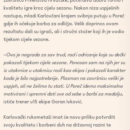
završnicu Prvenstva Hrvatske, potvrdivši dobru formu i
kvalitetu igre kroz cijelu sezonu. Nakon niza uspješnih
nastupa, mladi Karlovčani krajem svibnja putuju u Poreč
gdje ih očekuje borba za odličja. Velik doprinos ovom
rezultatu dali su igrači, ali i stručni stožer koji ih je vodio
tijekom cijele sezone.
–
Ovo je nagrada za sav trud, rad i odricanje koje su dečki
pokazali tijekom cijele sezone. Ponosan sam na njih jer su
iz utakmice u utakmicu rasli kao ekipa i pokazali karakter
kada je bilo najpotrebnije. Plasman na završnicu veliki je
uspjeh, ali ne želimo tu stati. U Poreč idemo maksimalno
motivirani i spremni dati sve od sebe u borbi za medalju
,
ističe trener u15 ekipe Goran Ivković.
Karlovački rukometaši imat će novu priliku potvrditi
svoju kvalitetu i borbeni duh na državnoj razini te