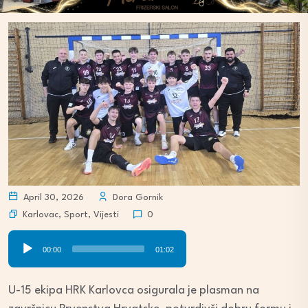
April 30, 2026
Dora Gornik
Karlovac
,
Sport
,
Vijesti
0
Audio
00:00
01:02
Player
U-15 ekipa HRK Karlovca osigurala je plasman na