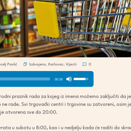
Izdvojeno
,
Karlovac
,
Vijesti
elj Pavlić
0
Use
00:39
Up/Down
Arrow
dni praznik rada za kojeg iz imena možemo zaključiti da je 
keys
e ne rade. Svi trgovački centri i trgovine su zatvoreni, osim 
to
je otvorena sve do 20:00.
increase
or
ata u subotu u 8:00, kao i u nedjelju kada će raditi do skr