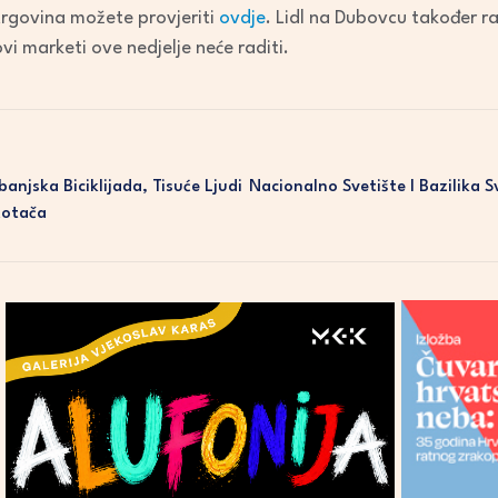
decrease
trgovina možete provjeriti
ovdje
. Lidl na Dubovcu također ra
volume.
ovi marketi ove nedjelje neće raditi.
anjska Biciklijada, Tisuće Ljudi
Nacionalno Svetište I Bazilika 
Kotača