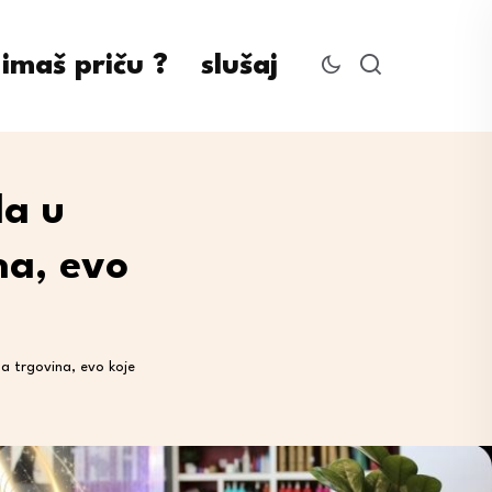
imaš priču ?
slušaj
da u
na, evo
a trgovina, evo koje