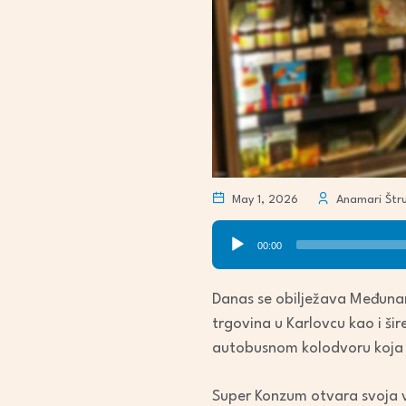
May 1, 2026
Anamari Štruc
Audio
00:00
Player
Danas se obilježava Međunaro
trgovina u Karlovcu kao i šir
autobusnom kolodvoru koja 
Super Konzum otvara svoja vr