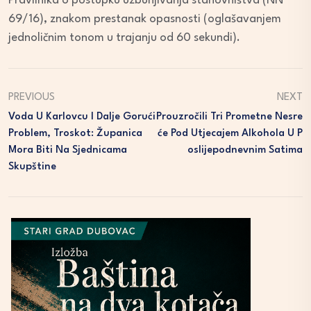
Pravilnika o postupku uzbunjivanja stanovništva (NN
69/16), znakom prestanak opasnosti (oglašavanjem
jednoličnim tonom u trajanju od 60 sekundi).
PREVIOUS
NEXT
Voda U Karlovcu I Dalje Gorući
Prouzročili Tri Prometne Nesre
Problem, Troskot: Županica
Će Pod Utjecajem Alkohola U P
Mora Biti Na Sjednicama
Oslijepodnevnim Satima
Skupštine