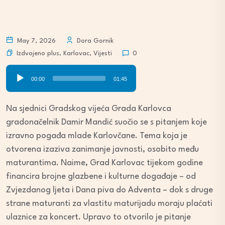
May 7, 2026
Dora Gornik
Izdvojeno plus
,
Karlovac
,
Vijesti
0
Audio
00:00
01:45
Player
Na sjednici Gradskog vijeća Grada Karlovca
gradonačelnik Damir Mandić suočio se s pitanjem koje
izravno pogađa mlade Karlovčane. Tema koja je
otvorena izaziva zanimanje javnosti, osobito među
maturantima. Naime, Grad Karlovac tijekom godine
financira brojne glazbene i kulturne događaje – od
Zvjezdanog ljeta i Dana piva do Adventa – dok s druge
strane maturanti za vlastitu maturijadu moraju plaćati
ulaznice za koncert. Upravo to otvorilo je pitanje