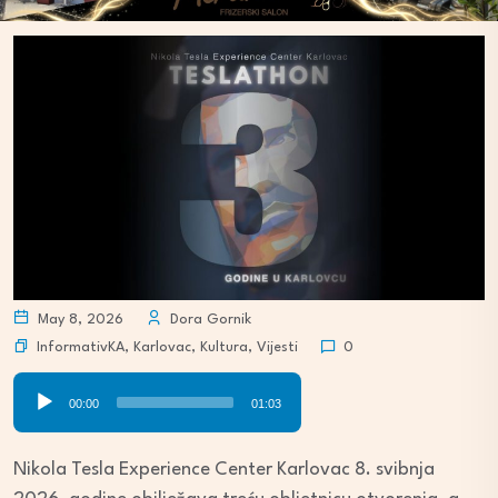
May 8, 2026
Dora Gornik
InformativKA
,
Karlovac
,
Kultura
,
Vijesti
0
Audio
00:00
01:03
Player
Nikola Tesla Experience Center Karlovac 8. svibnja