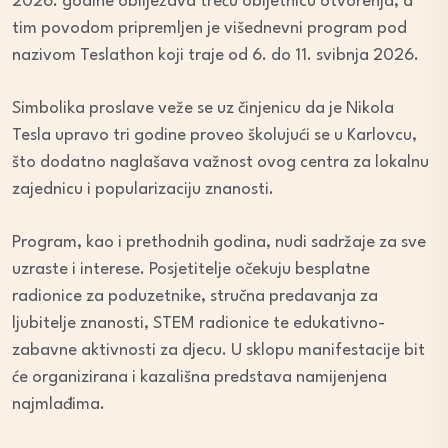
2026. godine obilježava treću obljetnicu otvorenja, a
tim povodom pripremljen je višednevni program pod
nazivom Teslathon koji traje od 6. do 11. svibnja 2026.
Simbolika proslave veže se uz činjenicu da je Nikola
Tesla upravo tri godine proveo školujući se u Karlovcu,
što dodatno naglašava važnost ovog centra za lokalnu
zajednicu i popularizaciju znanosti.
Program, kao i prethodnih godina, nudi sadržaje za sve
uzraste i interese. Posjetitelje očekuju besplatne
radionice za poduzetnike, stručna predavanja za
ljubitelje znanosti, STEM radionice te edukativno-
zabavne aktivnosti za djecu. U sklopu manifestacije bit
će organizirana i kazališna predstava namijenjena
najmlađima.