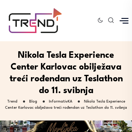
Nikola Tesla Experience
Center Karlovac obilježava
treći rođendan uz Teslathon
do 11. svibnja
Trend
Blog
InformativKA
Nikola Tesla Experience
Center Karlovac obilježava treći rođendan uz Teslathon do 11. svibnja