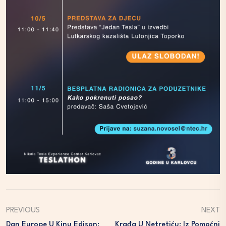
PREVIOUS
NEXT
Dan Europe U Kinu Edison:
Krađa U Netretiću: Iz Pomoćni