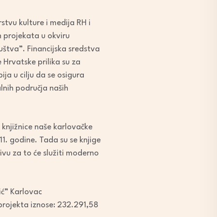
stvu kulture i medija RH i
 projekata u okviru
uštva”. Financijska sredstva
 Hrvatske prilika su za
ja u cilju da se osigura
lnih područja naših
 knjižnice naše karlovačke
11. godine. Tada su se knjige
vu za to će služiti moderno
ić” Karlovac
projekta iznose: 232.291,58