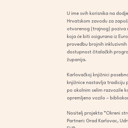
U ime svih korisnika na dodje
Hrvatskom zavodu za zapošlj
otvorenog (trajnog) poziva n
koja će biti osigurana iz Eu
provedbu brojnih inkluzivnih 
dostupnost čitalačkih progr
županija.
Karlovačkoj knjižnici posebn
knjižnice nastavlja tradiciju
po okolnim selim razvozile 
opremljeno vozilo – biblioko
Nositelj projekta “Okreni str
Partneri: Grad Karlovac, Udr