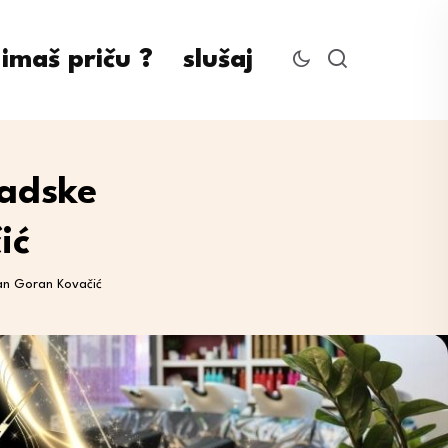
imaš priču ?
slušaj
radske
ić
van Goran Kovačić