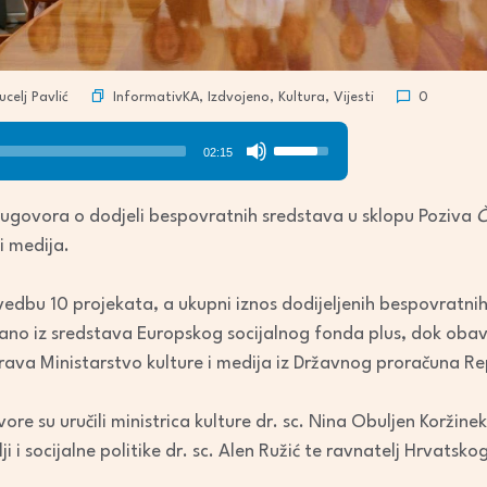
InformativKA
,
Izdvojeno
,
Kultura
,
Vijesti
celj Pavlić
0
Use
02:15
Up/Down
Arrow
ugovora o dodjeli bespovratnih sredstava u sklopu Poziva
Č
keys
i medija.
to
increase
vedbu 10 projekata, a ukupni iznos dodijeljenih bespovratni
or
rano iz sredstava Europskog socijalnog fonda plus, dok oba
decrease
rava Ministarstvo kulture i medija iz Državnog proračuna Re
volume.
ore su uručili ministrica kulture dr. sc. Nina Obuljen Koržinek
i i socijalne politike dr. sc. Alen Ružić te ravnatelj Hrvats