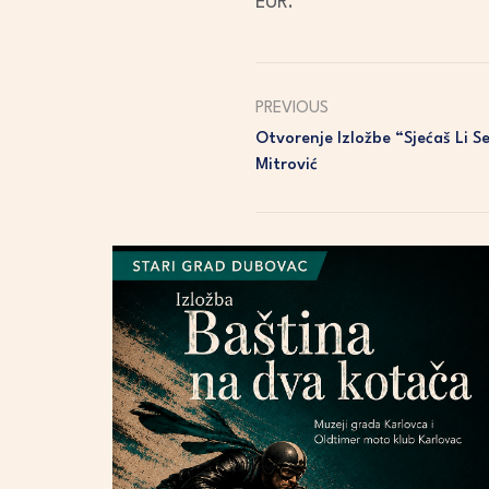
EUR.
PREVIOUS
Otvorenje Izložbe “Sjećaš Li S
Mitrović