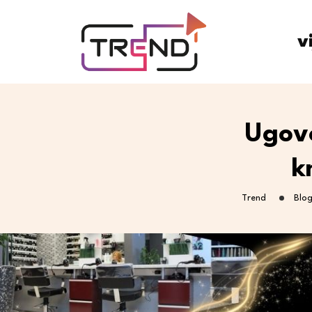
v
Ugovo
k
Trend
Blo