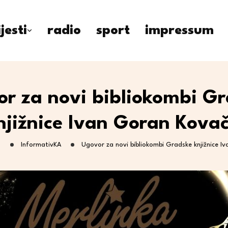
ijesti
radio
sport
impressum
r za novi bibliokombi G
njižnice Ivan Goran Kovač
g
InformativKA
Ugovor za novi bibliokombi Gradske knjižnice I