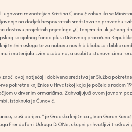
li ugovora ravnateljica Kristina Čunović zahvalila se Ministar
avanje na dodjeli bespovratnih sredstava za provedbu svih
a dostavu projektnih prijedloga „Čitanjem do uključivog dr
ropskog socijalnog fonda plus i Državnog proračuna Republike
knjižničnih usluga te za nabavu novih bibliobusa i bibliokombi
ama i materijala svim osobama, a osobito stanovnicima rura
o znači ovaj natječaj i dobivena sredstva jer Služba pokretne
 prve pokretne knjižnice u Hrvatskoj koja je počela s radom 19
kočijom u drvenim ormarićima. Zahvaljujući ovom javnom pozi
mbi, istaknula je Čunović.
anicu, sruši barijeru” je Gradska knjižnica „Ivan Goran Kovač
uga Frendofon i Udruga DrONe, ukupni prihvatljivi troškovi 