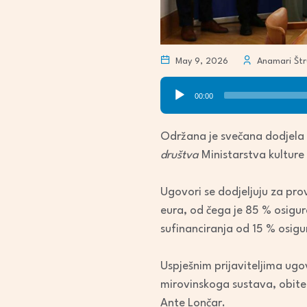
May 9, 2026
Anamari Štru
Audio
00:00
Player
Održana je svečana dodjela 
društva
Ministarstva kulture 
Ugovori se dodjeljuju za pro
eura, od čega je 85 % osigu
sufinanciranja od 15 % osigu
Uspješnim prijaviteljima ugov
mirovinskoga sustava, obitelj
Ante Lončar.