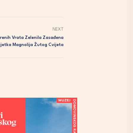
NEXT
enih Vrata Zelenila Zasađena
ijetka Magnolija Žutog Cvijeta